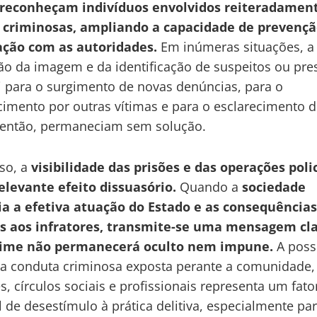
 reconheçam indivíduos envolvidos reiteradamen
s criminosas, ampliando a capacidade de prevençã
ação com as autoridades.
Em inúmeras situações, a
ão da imagem e da identificação de suspeitos ou pre
i para o surgimento de novas denúncias, para o
imento por outras vítimas e para o esclarecimento 
 então, permaneciam sem solução.
so, a
visibilidade das prisões e das operações polic
elevante efeito dissuasório.
Quando a
sociedade
ia a efetiva atuação do Estado e as consequência
s aos infratores, transmite-se uma mensagem cla
rime não permanecerá oculto nem impune.
A poss
ua conduta criminosa exposta perante a comunidade,
es, círculos sociais e profissionais representa um fato
l de desestímulo à prática delitiva, especialmente pa