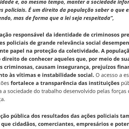
ridade e, ao mesmo tempo, manter a sociedade inf
s policiais. É um direito da população saber o que e
ndo, mas de forma que a lei seja respeitada”,
gação responsável da identidade de criminosos pr
es policiais de grande relevância social desempe
nte papel na proteção da coletividade.
A populaç
o direito de conhecer aqueles que, por meio de su
s criminosas, causam insegurança, prejuízos finan
to às vítimas e instabilidade social.
O acesso a e
ções
fortalece a transparência das instituições
púb
 a sociedade do trabalho desenvolvido pelas forças 
a.
ição pública dos resultados das ações policiais t
 que cidadãos, comerciantes, empresários e poten