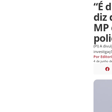
“É 
diz
MP 
poli
(PI) A div
investigaç
Por Editor
4
de
junho
d