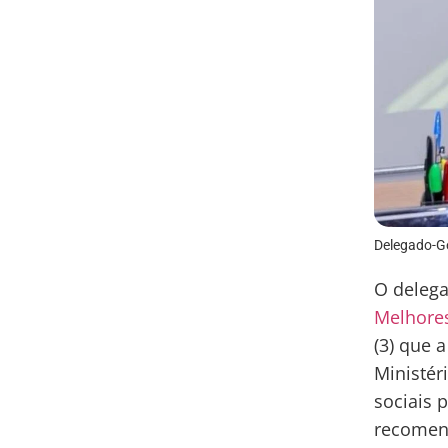
Delegado-Ger
O delega
Melhores
(3) que 
Ministér
sociais 
recomen