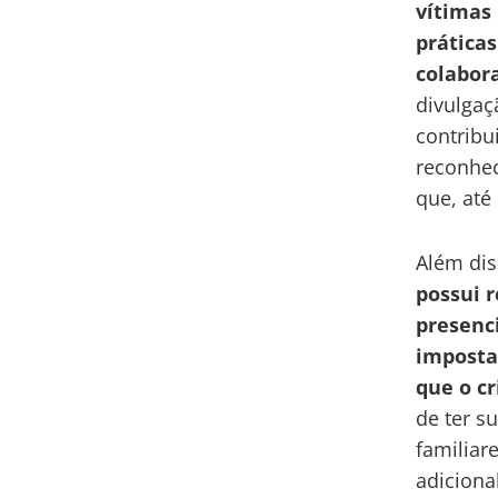
vítimas
prática
colabor
divulgaç
contribu
reconhec
que, até
Além dis
possui r
presenc
imposta
que o c
de ter s
familiar
adiciona