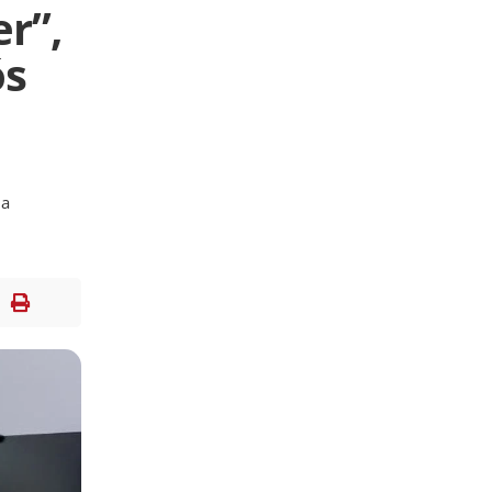
er”,
ós
ia