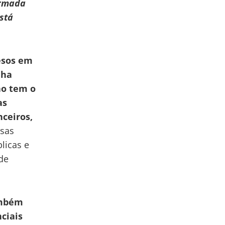
ormada
stá
esos em
nha
ão tem o
as
ceiros,
ssas
licas e
de
ambém
ciais