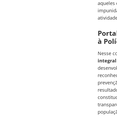
aqueles 
impunida
atividade
Porta
à Polí
Nesse co
integral
desenvol
reconhec
prevençã
resultad
constitu
transpar
populaçã