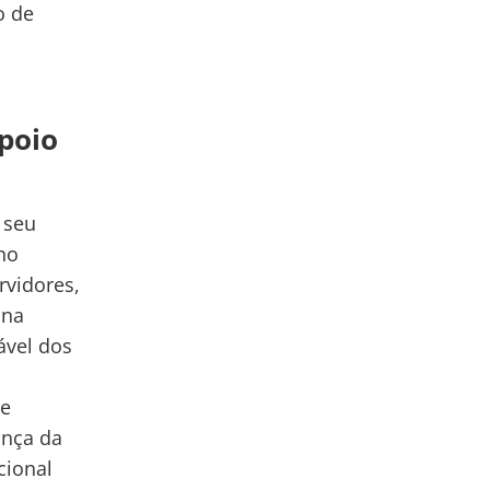
o de
poio
 seu
ho
rvidores,
 na
ável dos
de
ança da
cional