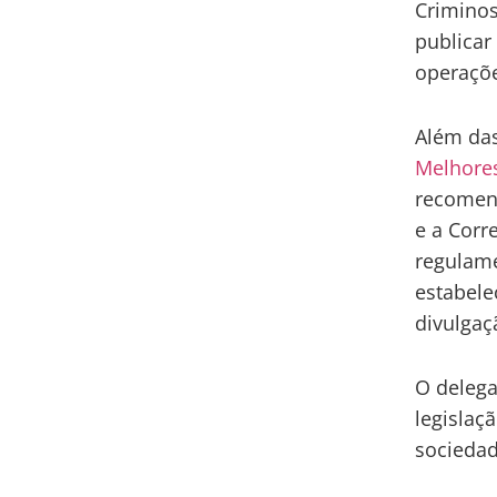
Criminos
publicar
operaçõe
Além das
Melhores
recomend
e a Corr
regulame
estabele
divulgaç
O delega
legislaç
sociedad