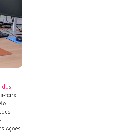
o dos
a-feira
elo
redes
o
às Ações