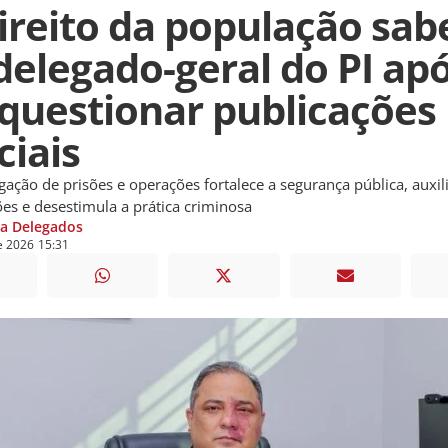
direito da população sab
 delegado-geral do PI ap
questionar publicações
ciais
ulgação de prisões e operações fortalece a segurança pública, auxil
ões e desestimula a prática criminosa
ia Delegados
e
2026
15:31