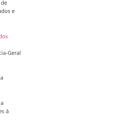
 de
ados e
dos
cia-Geral
 a
 a
es à