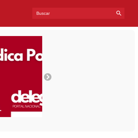
Search Bu
Search
for: