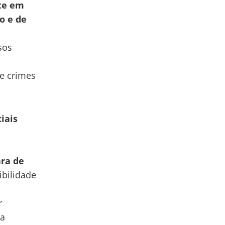
te em
o e de
sos
de crimes
iais
s
ra de
ibilidade
r
ra