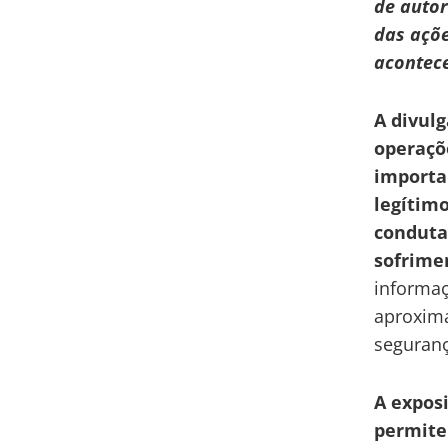
de auto
das açõe
acontece
A divul
operaçõ
importa
legítim
conduta
sofrimen
informa
aproxima
seguranç
A expos
permite