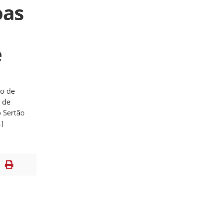
oas
e
po de
s de
o Sertão
]