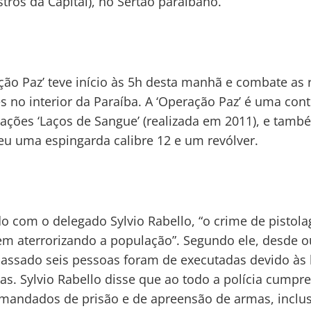
tros da Capital), no Sertão paraibano.
ção Paz’ teve início às 5h desta manhã e combate as 
es no interior da Paraíba. A ‘Operação Paz’ é uma con
ações ‘Laços de Sangue’ (realizada em 2011), e tamb
u uma espingarda calibre 12 e um revólver.
o com o delegado Sylvio Rabello, “o crime de pistol
em aterrorizando a população”. Segundo ele, desde 
assado seis pessoas foram de executadas devido às 
ias. Sylvio Rabello disse que ao todo a polícia cumpr
mandados de prisão e de apreensão de armas, inclus