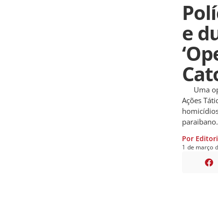
Polí
e d
‘Op
Cat
Uma operaç
Ações Táti
homicídios
paraibano.
Por Editor
1
de
março