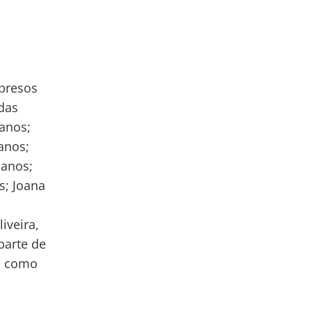
 presos
 das
 anos;
anos;
 anos;
s; Joana
iveira,
parte de
o como