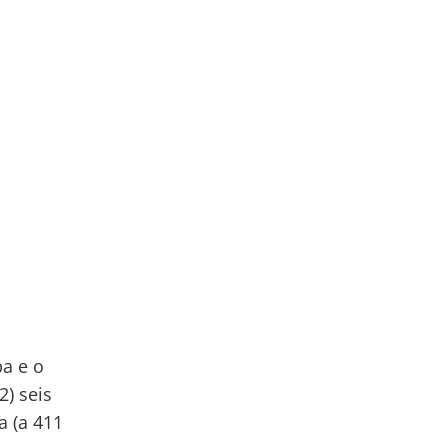
ba e o
2) seis
a (a 411