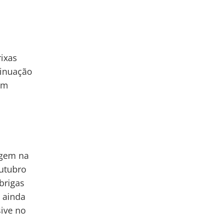
rixas
tinuação
ém
agem na
outubro
brigas
e ainda
ive no