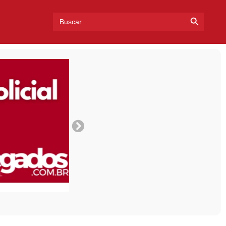
Search Bu
Search
for: