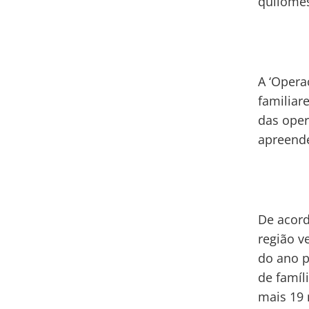
quilômes
A ‘Opera
familiar
das oper
apreende
De acord
região v
do ano p
de famíl
mais 19 