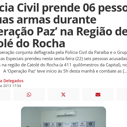
cia Civil prende 06 pess
uas armas durante
eração Paz’ na Região d
olé do Rocha
ão conjunta deflagrada pela Polícia Civil da Paraíba e o Gru
cas Especiais prendeu nesta sexta-feira (22) seis pessoas acusada
 na região de Catolé do Rocha (a 411 quilômestros da Capital), n
 A ‘Operação Paz’ teve início às 5h desta manhã e combate as […
ia Delegados
de
2013
17:54