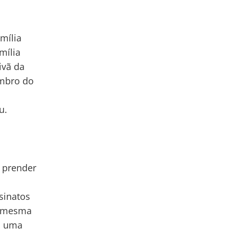
amília
mília
ivã da
embro do
a
u.
l
i prender
sinatos
a mesma
m uma