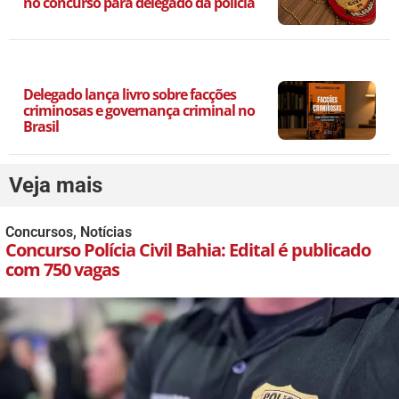
no concurso para delegado da polícia
Delegado lança livro sobre facções
criminosas e governança criminal no
Brasil
Veja mais
Concursos
,
Notícias
Concurso Polícia Civil Bahia: Edital é publicado
com 750 vagas