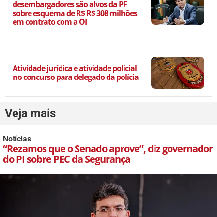
desembargadores são alvos da PF
sobre esquema de R$ R$ 308 milhões
em contrato com a OI
Atividade jurídica e atividade policial
no concurso para delegado da polícia
Veja mais
Notícias
“Rezamos que o Senado aprove”, diz governador
do PI sobre PEC da Segurança