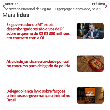
Anterior
Próximo
Secretário Nacional de Segurança Pública destaca importância do Plano de Combate ao Crime Organizado
Higor Jorge é aprovado, pela 10ª vez, na Lista dos Melhores Delegados de Polícia do Brasil! Censo 2026
Mais
lidas
Ex-governador do MT e dois
desembargadores são alvos da PF
sobre esquema de R$ R$ 308 milhões
em contrato com a OI
Atividade jurídica e atividade policial
no concurso para delegado da polícia
Delegado lança livro sobre facções
criminosas e governança criminal no
Brasil