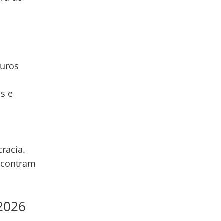
duros
s e
racia.
encontram
2026