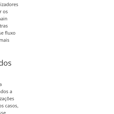
lizadores
r os
hain
tras
e fluxo
 mais
dos
a
ados a
izações
os casos,
sse