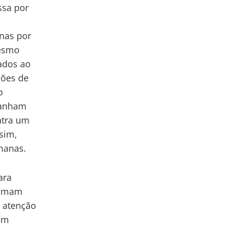
ssa por
nas por
mesmo
ados ao
ções de
o
panham
ntra um
sim,
emanas.
ara
tumam
m atenção
 em