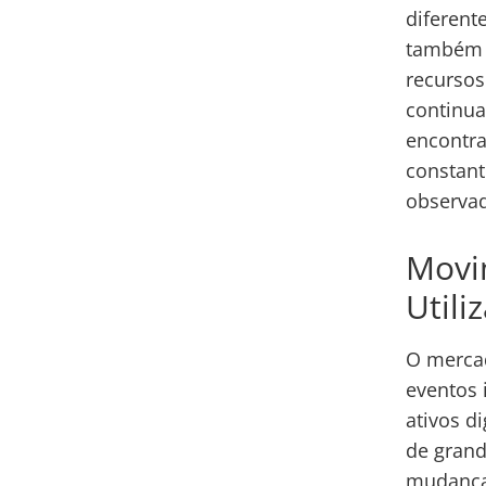
diferent
também 
recursos
continu
encontra
constant
observad
Movi
Utili
O merca
eventos 
ativos d
de grand
mudança