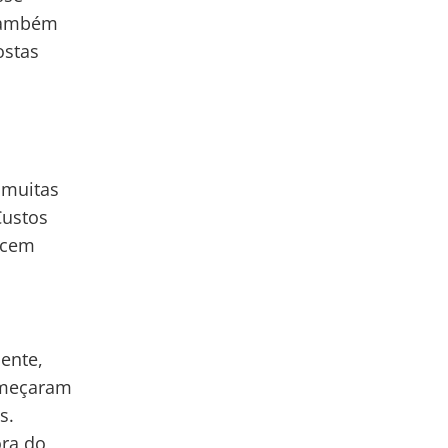
 também
ostas
 muitas
Custos
ecem
ente,
começaram
s.
ora do