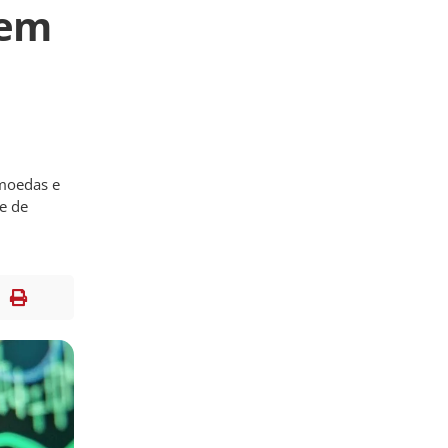
 em
omoedas e
se de