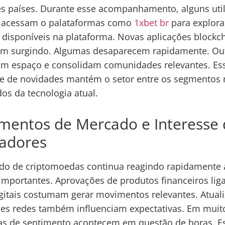
es países. Durante esse acompanhamento, alguns uti
acessam o palataformas como
1xbet br
para explora
 disponíveis na plataforma. Novas aplicações blockc
am surgindo. Algumas desaparecem rapidamente. Ou
m espaço e consolidam comunidades relevantes. Ess
e de novidades mantém o setor entre os segmentos
os da tecnologia atual.
mentos de Mercado e Interesse 
zadores
do de criptomoedas continua reagindo rapidamente 
importantes. Aprovações de produtos financeiros lig
igitais costumam gerar movimentos relevantes. Atual
es redes também influenciam expectativas. Em muit
s de sentimento acontecem em questão de horas. E