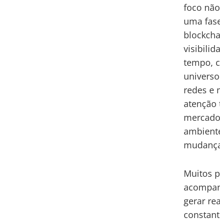
foco não
uma fase
blockcha
visibili
tempo, c
universo
redes e 
atenção 
mercado
ambiente
mudança
Muitos p
acompan
gerar re
constant