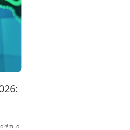
026:
porém, o