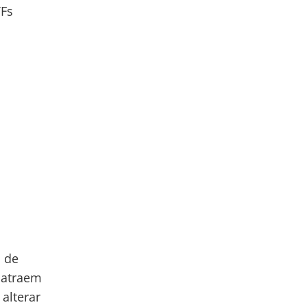
TFs
s de
m atraem
alterar