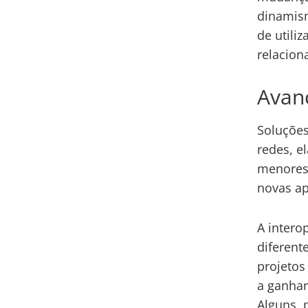
dinamism
de utili
relacion
Avan
Soluções
redes, e
menores 
novas ap
A intero
diferent
projetos
a ganhar
Alguns, 