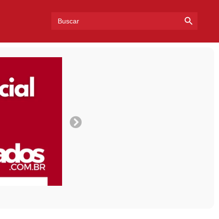
Search Bu
Search
for: