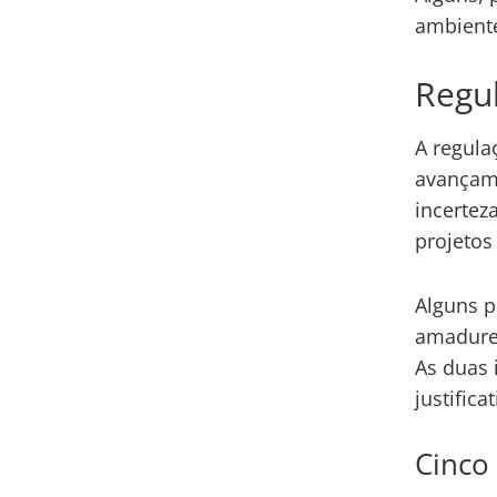
ambiente
Regul
A regula
avançam 
incertez
projetos
Alguns p
amadurec
As duas 
justifica
Cinco