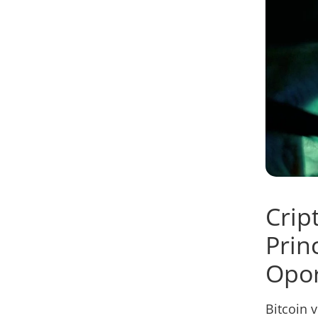
Crip
Prin
Opor
Bitcoin 