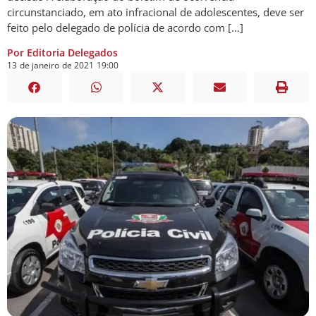
circunstanciado, em ato infracional de adolescentes, deve ser
feito pelo delegado de polícia de acordo com […]
Por Editoria Delegados
13
de
janeiro
de
2021
19:00