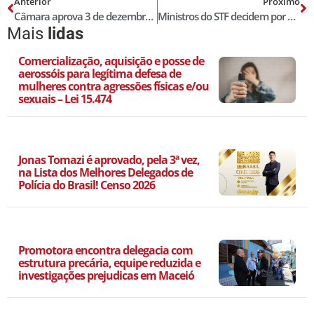
Anterior
Próximo
Câmara aprova 3 de dezembro como Dia do Delegado de Polícia
Ministros do STF decidem por prisão de Dirceu e outros réus do mensalão
Mais
lidas
Comercialização, aquisição e posse de
aerossóis para legítima defesa de
mulheres contra agressões físicas e/ou
sexuais – Lei 15.474
Jonas Tomazi é aprovado, pela 3ª vez,
na Lista dos Melhores Delegados de
Polícia do Brasil! Censo 2026
Promotora encontra delegacia com
estrutura precária, equipe reduzida e
investigações prejudicas em Maceió