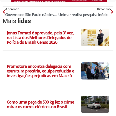
Anterior
Próximo
Governo de São Paulo não investe na sua polícia e enfraquece o combate à corrupção
Unimar realiza pesquisa inédita de testagem de Covid-19 com Policiais Federais
Mais
lidas
Jonas Tomazi é aprovado, pela 3ª vez,
na Lista dos Melhores Delegados de
Polícia do Brasil! Censo 2026
Promotora encontra delegacia com
estrutura precária, equipe reduzida e
investigações prejudicas em Maceió
Como uma peça de 500 kg fez o crime
mirar os carros elétricos no Brasil