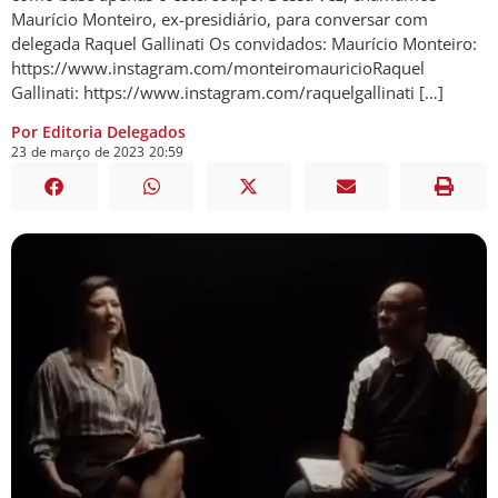
Maurício Monteiro, ex-presidiário, para conversar com
delegada Raquel Gallinati Os convidados: Maurício Monteiro:
https://www.instagram.com/monteiromauricioRaquel
Gallinati: https://www.instagram.com/raquelgallinati […]
Por Editoria Delegados
23
de
março
de
2023
20:59