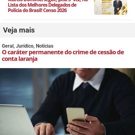
Lista dos Melhores Delegados de
Polícia do Brasil! Censo 2026
Veja mais
Geral
,
Jurídico
,
Notícias
O caráter permanente do crime de cessão de
conta laranja