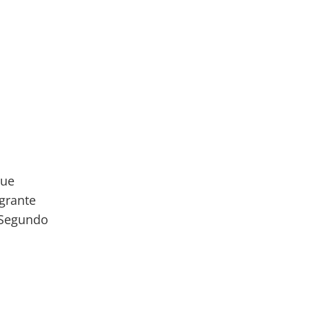
que
agrante
. Segundo