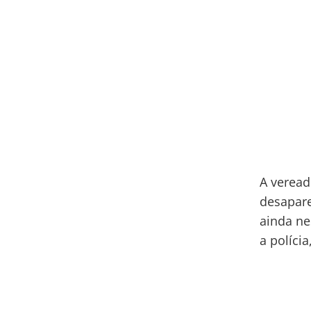
A veread
desapare
ainda ne
a polícia