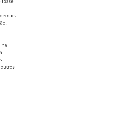
e fosse
 demais
ão.
o na
a
s
 outros