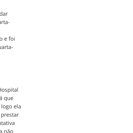
dar
rta-
 e foi
uarta-
Hospital
já que
 logo ela
 prestar
tativa
da não