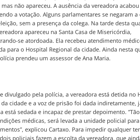
, mas não apareceu. A ausência da vereadora acabou
ndo a votação. Alguns parlamentares se negaram a 
 eleição, sem a presença da colega. Na tarde desta qua
 vereadora apareceu na Santa Casa de Misericórdia,
ando-se atordoada. Ela recebeu atendimento médico
ida para o Hospital Regional da cidade. Ainda nesta q
 polícia prendeu um assessor de Ana Maria.
 divulgado pela polícia, a vereadora está detida no 
 da cidade e a voz de prisão foi dada indiretamente, 
a está sedada e incapaz de prestar depoimento. “Tão
ndições médicas, será levada a unidade policial para
imentos”, explicou Cartaxo. Para impedir qualquer ten
 dois policiais fazem a escolta da vereadora, que ain