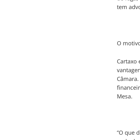
tem advo
O motiv
Cartaxo 
vantagen
Câmara. 
financei
Mesa.
“O que d