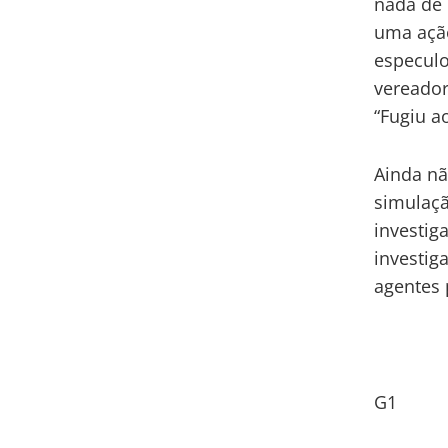
nada de 
uma ação
especulo
vereador
“Fugiu a
Ainda nã
simulaçã
investig
investig
agentes 
G1