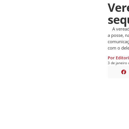
Ver
sequ
A vereado
a posse, na
comunicaçã
com o dele
Por Editor
3
de
janeiro