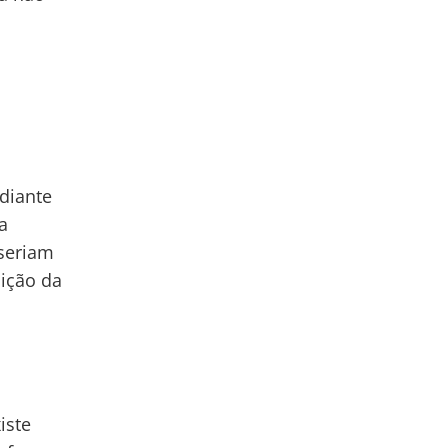
diante
a
 seriam
sição da
iste