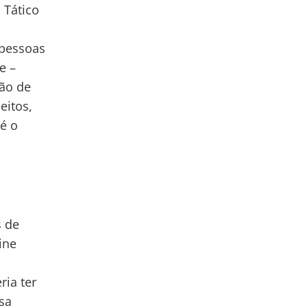
 Tático
 pessoas
e –
ção de
eitos,
té o
s de
ine
ria ter
sa