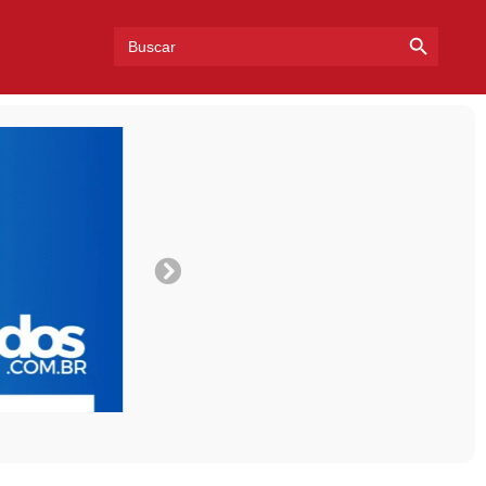
Search Bu
Search
for: