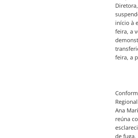
Diretora
suspende
início à
feira, a
demonstr
transfer
feira, a
Conforme
Regional
Ana Mari
reúna co
esclarec
de fuga,