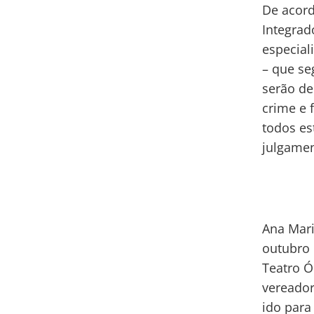
De acord
Integrad
especial
– que se
serão de
crime e 
todos es
julgamen
Ana Mari
outubro 
Teatro Ó
vereadore
ido para