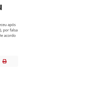
u
eceu após
), por falsa
De acordo