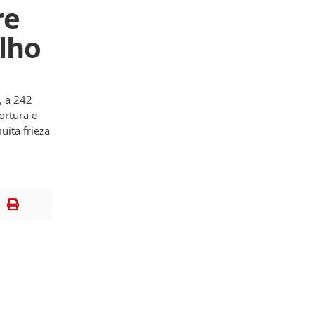
re
ilho
, a 242
ortura e
uita frieza