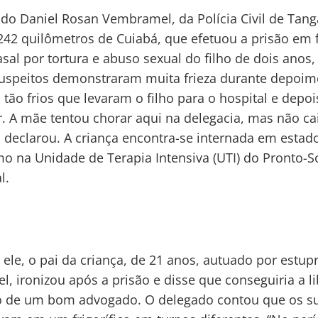
do Daniel Rosan Vembramel, da Polícia Civil de Tang
 242 quilômetros de Cuiabá, que efetuou a prisão em 
sal por tortura e abuso sexual do filho de dois anos,
uspeitos demonstraram muita frieza durante depoim
o tão frios que levaram o filho para o hospital e depo
r. A mãe tentou chorar aqui na delegacia, mas não c
, declarou. A criança encontra-se internada em estad
mo na Unidade de Terapia Intensiva (UTI) do Pronto-S
l.
ele, o pai da criança, de 21 anos, autuado por estup
el, ironizou após a prisão e disse que conseguiria a l
o de um bom advogado. O delegado contou que os su