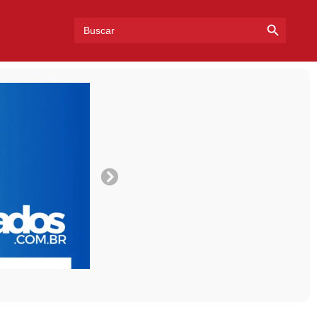
Search Bu
Search
for: