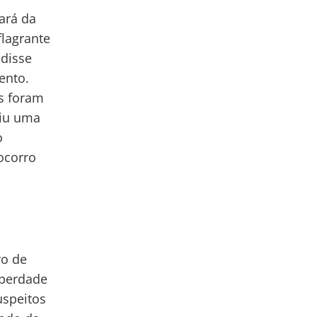
ará da
flagrante
 disse
ento.
is foram
aiu uma
o
ocorro
ro de
iberdade
speitos