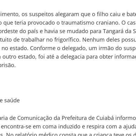
mento, os suspeitos alegaram que o filho caiu e bat
o que teria provocado o traumatismo craniano. O cas
ordeste do país e havia se mudado para Tangará da S
tuito de trabalhar no frigorífico. Nenhum deles possu
 no estado. Conforme o delegado, um irmão do susp
outro estado, foi até a delegacia para obter inform
prisão.
de saúde
aria de Comunicação da Prefeitura de Cuiabá inform
 encontra-se em coma induzido e respira com a ajud
s. No relatório médico consta que a criança teve os 