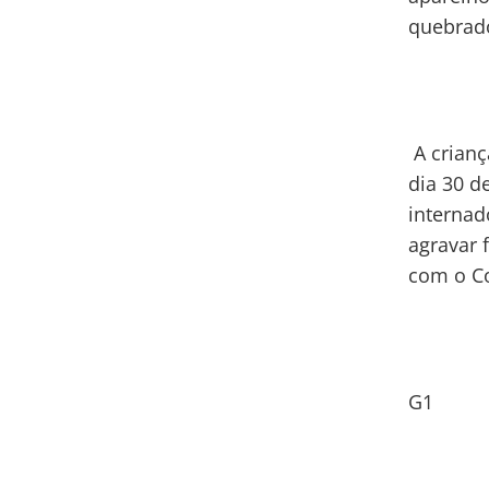
quebrado
A crianç
dia 30 d
internad
agravar 
com o C
G1