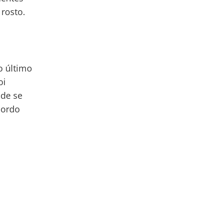
rosto.
o último
oi
úde se
cordo