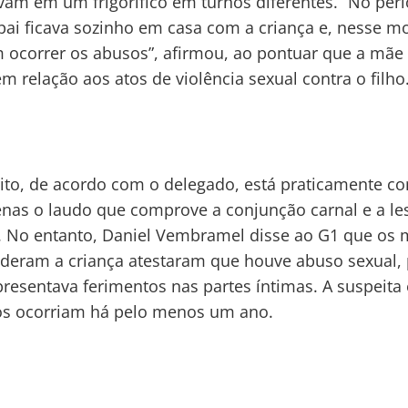
vam em um frigorífico em turnos diferentes. “No per
 pai ficava sozinho em casa com a criança e, nesse 
 ocorrer os abusos”, afirmou, ao pontuar que a mãe
m relação aos atos de violência sexual contra o filho
ito, de acordo com o delegado, está praticamente co
enas o laudo que comprove a conjunção carnal e a le
. No entanto, Daniel Vembramel disse ao G1 que os
deram a criança atestaram que houve abuso sexual, 
presentava ferimentos nas partes íntimas. A suspeita
os ocorriam há pelo menos um ano.