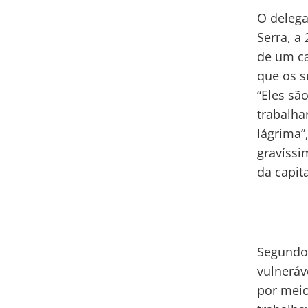
O delega
Serra, a
de um ca
que os s
“Eles sã
trabalha
lágrima”
gravíssi
da capita
Segundo 
vulneráv
por mei