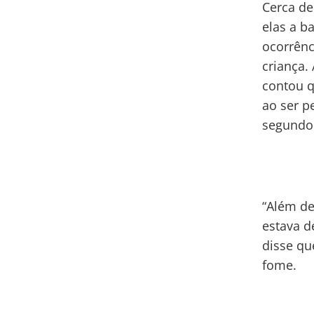
Cerca de
elas a b
ocorrênc
criança.
contou 
ao ser p
segundo
“Além de
estava d
disse q
fome.