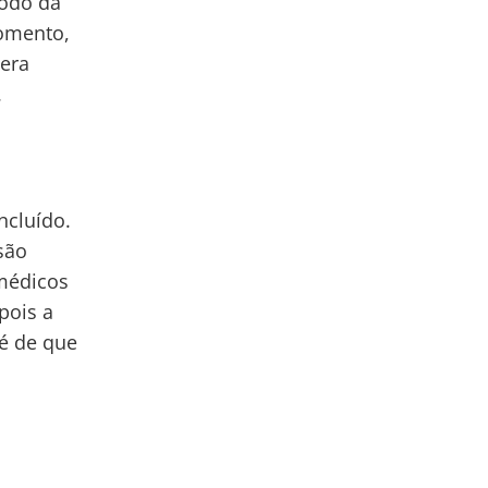
íodo da
momento,
 era
.
ncluído.
são
 médicos
pois a
 é de que