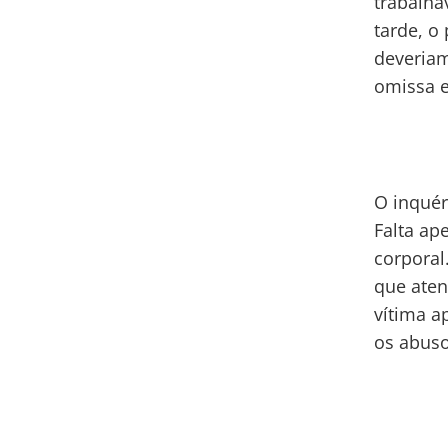
trabalha
tarde, o
deveriam
omissa e
O inquér
Falta ap
corporal
que aten
vítima a
os abus