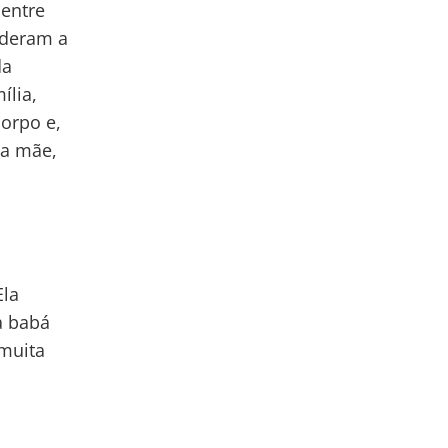
 entre
nderam a
da
ília,
orpo e,
 a mãe,
Ela
a babá
muita