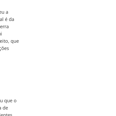
eu a
al é da
erra
i
eito, que
ações
ou que o
a de
dentes