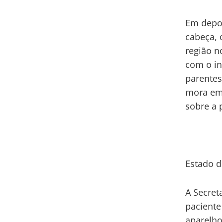
Em depoi
cabeça, 
região n
com o in
parentes
mora em 
sobre a 
Estado 
A Secret
paciente
aparelho