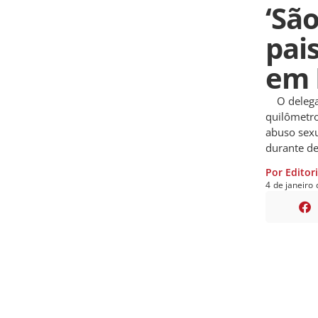
‘São
pais
em
O delegado
quilômetro
abuso sexu
durante de
Por Editor
4
de
janeiro