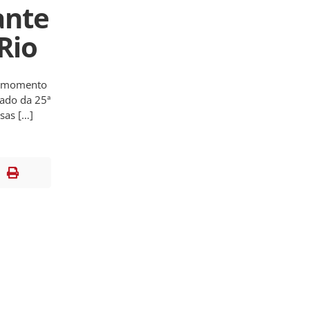
ante
Rio
o momento
tado da 25ª
sas […]