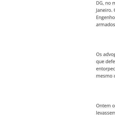
DG, no m
Janeiro.
Engenho 
armados
Os advog
que defe
entorpec
mesmo cr
Ontem o 
levassem