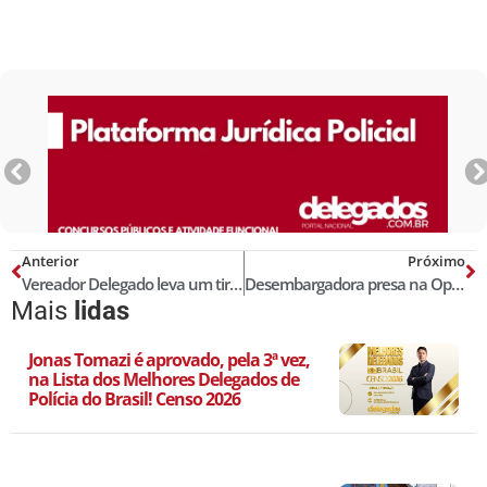
Anterior
Próximo
Vereador Delegado leva um tiro durante ‘assalto’ e, em legítima defesa, mata o bandido; vídeo
Desembargadora presa na Operação Faroeste por suspeita de vender sentenças é transferida para presídio
Mais
lidas
Jonas Tomazi é aprovado, pela 3ª vez,
na Lista dos Melhores Delegados de
Polícia do Brasil! Censo 2026