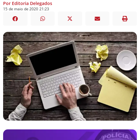
Por Editoria Delegados
15
de
maio
de
2020
21:23