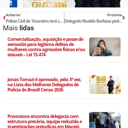
Anterior
Próximo
Polícia Civil de Tocantins terá concurso para 367 vagas
Delegado Rivaldo Barbosa pede prisão de major, tenente e mais oito PMs do RJ
Mais
lidas
Comercialização, aquisição e posse de
aerossóis para legítima defesa de
mulheres contra agressões físicas e/ou
sexuais – Lei 15.474
Jonas Tomazi é aprovado, pela 3ª vez,
na Lista dos Melhores Delegados de
Polícia do Brasil! Censo 2026
Promotora encontra delegacia com
estrutura precária, equipe reduzida e
investigações prejudicas em Maceió