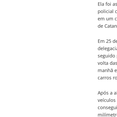
Ela foi 
policial 
em um co
de Catan
Em 25 de
delegaci
seguido 
volta da
manhã el
carros r
Após a a
veículos
consegui
milímetr