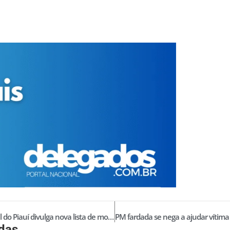
Polícia Civil do Piauí divulga nova lista de motos para devolução aos proprietários
idas