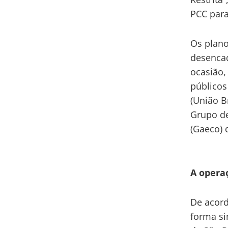
PCC para
Os plano
desencad
ocasião,
públicos
(União B
Grupo de
(Gaeco) 
A opera
De acord
forma si