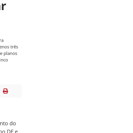
r
ra
enos três
re planos
inco
nto do
 no DF e