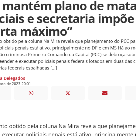
 mantém plano de mata
ciais e secretaria impõe
erta máximo”
 obtido pela coluna Na Mira revela que planejamento do PCC pa
oliciais penais está ativo, principalmente no DF e em MS Há ao m
ção criminosa Primeiro Comando da Capital (PCC) se debruça sob
eender e executar policiais penais federais lotados em duas das c
rias federais espalhadas […]
ia Delegados
bro
de
2023
20:01
o obtido pela coluna Na Mira revela que planejame
 executar policiais penais está ativo, principalmente