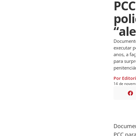
PCC
poli
“al
Documento
executar p
anos, a fa
para surpr
penitenciá
Por Editor
14
de
novem
Document
PCC para