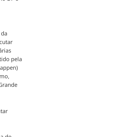
 da
cutar
árias
tido pela
nappen)
imo,
 Grande
tar
a
la do