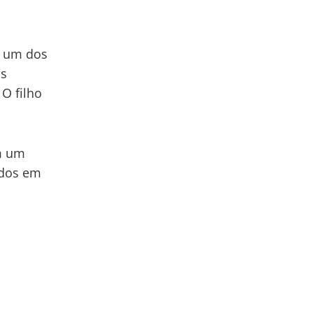
r um dos
os
 O filho
m um
idos em