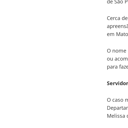
de São P
Cerca de
apreensã
em Mato 
O nome d
ou acom
para faz
Servido
O caso m
Departam
Melissa 