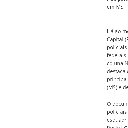
em MS
Há ao me
Capital 
policiai
federais
coluna N
destaca 
principa
(MS) e de
O docume
policiai
esquadri
Restrita