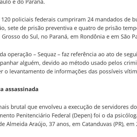
aulo e do Paraná.
 120 policiais federais cumpriram 24 mandados de b
o, sete de prisão preventiva e quatro de prisão temp
Grosso do Sul, no Paraná, em Rondônia e em São Pa
a operação – Sequaz – faz referência ao ato de seguir
panhar alguém, devido ao método usado pelos crim
er o levantamento de informações das possíveis vítim
ra assassinada
ais brutal que envolveu a execução de servidores d
ento Penitenciário Federal (Depen) foi o da psicólog
de Almeida Araújo, 37 anos, em Catanduvas (PR), em 