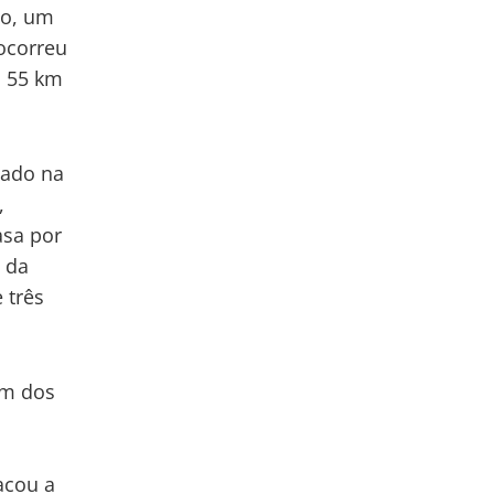
do, um
 ocorreu
a 55 km
sado na
,
asa por
o da
 três
um dos
acou a