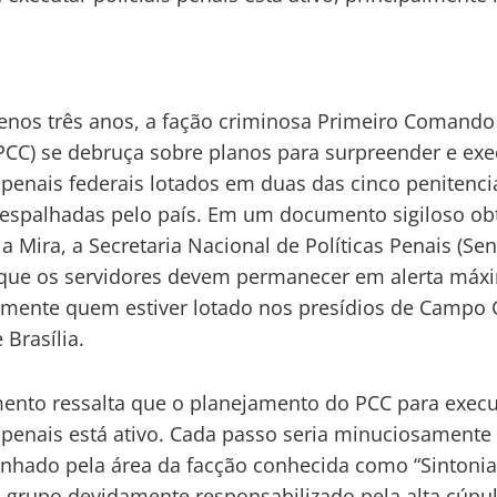
nos três anos, a fação criminosa Primeiro Comando
(PCC) se debruça sobre planos para surpreender e exe
s penais federais lotados em duas das cinco penitenci
 espalhadas pelo país. Em um documento sigiloso ob
a Mira, a Secretaria Nacional de Políticas Penais (Se
que os servidores devem permanecer em alerta máx
lmente quem estiver lotado nos presídios de Campo
 Brasília.
nto ressalta que o planejamento do PCC para execu
s penais está ativo. Cada passo seria minuciosamente
nhado pela área da facção conhecida como “Sintoni
”, grupo devidamente responsabilizado pela alta cúpu