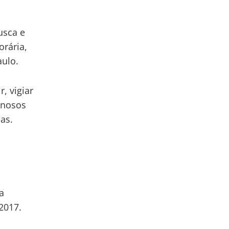
usca e
orária,
ulo.
, vigiar
inosos
as.
o
a
2017.