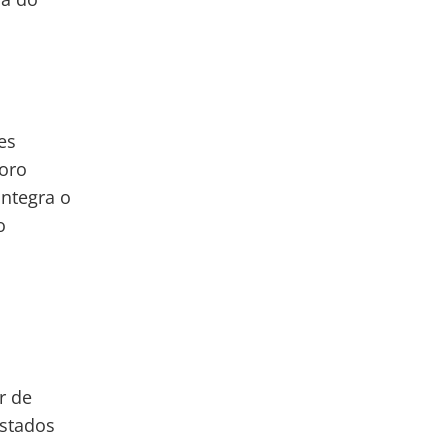
a
es
Moro
integra o
o
r de
estados