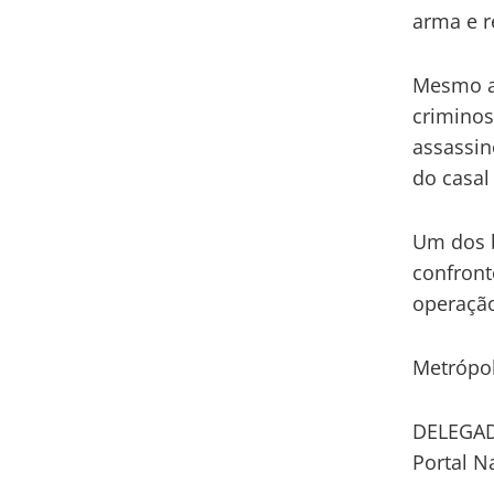
arma e r
Mesmo at
criminos
assassin
do casal 
Um dos 
confront
operação
Metrópo
DELEGAD
Portal N