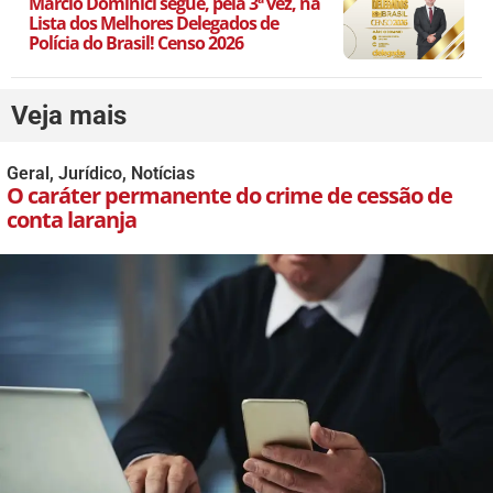
Márcio Dominici segue, pela 3ª vez, na
Lista dos Melhores Delegados de
Polícia do Brasil! Censo 2026
Veja mais
Geral
,
Jurídico
,
Notícias
O caráter permanente do crime de cessão de
conta laranja