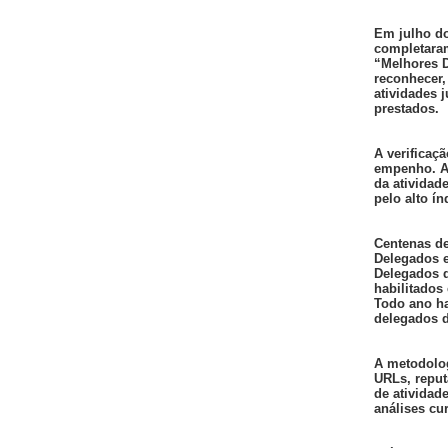
Em julho do
completaram
“Melhores D
reconhecer,
atividades j
prestados.
A verificaç
empenho. A
da atividad
pelo alto ín
Centenas de
Delegados e
Delegados d
habilitados
Todo ano h
delegados d
A metodolog
URLs, reput
de atividad
análises cur