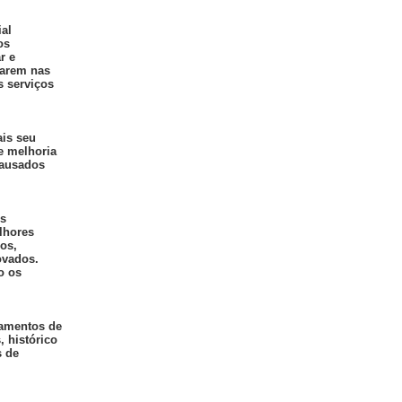
ial
os
r e
carem nas
s serviços
ais seu
e melhoria
causados
os
lhores
os,
ovados.
o os
tamentos de
, histórico
s de