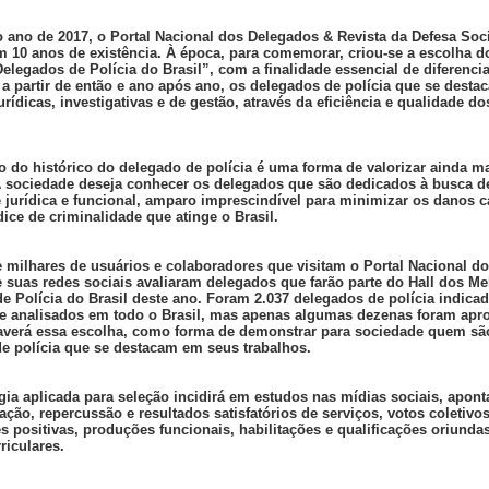
 ano de 2017, o Portal Nacional dos Delegados & Revista da Defesa Soc
 10 anos de existência. À época, para comemorar, criou-se a escolha d
elegados de Polícia do Brasil”, com a finalidade essencial de diferencia
 a partir de então e ano após ano, os delegados de polícia que se desta
urídicas, investigativas e de gestão, através da eficiência e qualidade do
ão do histórico do delegado de polícia é uma forma de valorizar ainda m
 sociedade deseja conhecer os delegados que são dedicados à busca d
e jurídica e funcional, amparo imprescindível para minimizar os danos 
dice de criminalidade que atinge o Brasil.
 milhares de usuários e colaboradores que visitam o Portal Nacional d
 suas redes sociais avaliaram delegados que farão parte do Hall dos Me
e Polícia do Brasil deste ano. Foram 2.037 delegados de polícia indicad
 e analisados em todo o Brasil, mas apenas algumas dezenas foram apr
averá essa escolha, como forma de demonstrar para sociedade quem sã
e polícia que se destacam em seus trabalhos.
ia aplicada para seleção incidirá em estudos nas mídias sociais, apon
ação, repercussão e resultados satisfatórios de serviços, votos coletivos
es positivas, produções funcionais, habilitações e qualificações oriunda
riculares.