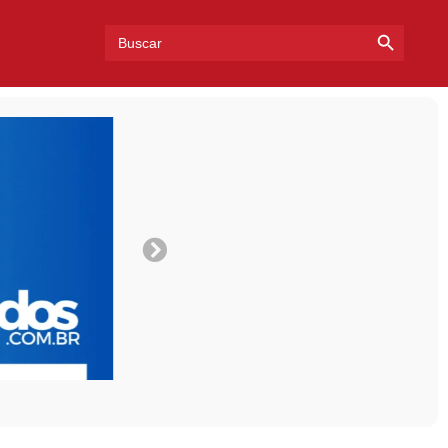
Search Bu
Search
for: