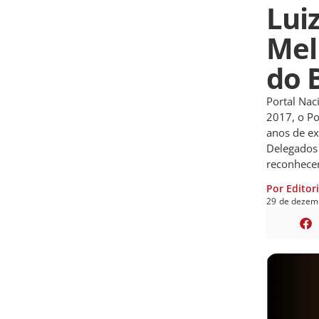
Lui
Mel
do 
Portal Nac
2017, o Po
anos de ex
Delegados 
reconhecer
Por Editor
29
de
dezem