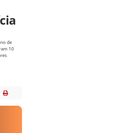
cia
ano de
aram 10
ores