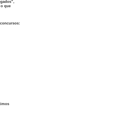
egados”,
 o que
 concursos:
timos