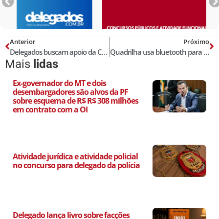
Anterior
Próximo
Delegados buscam apoio da Corregedoria do TJ para resolver superlotação no AM
Quadrilha usa bluetooth para clonar cartões de chip e movimenta milhões
Mais
lidas
Ex-governador do MT e dois
desembargadores são alvos da PF
sobre esquema de R$ R$ 308 milhões
em contrato com a OI
Atividade jurídica e atividade policial
no concurso para delegado da polícia
Delegado lança livro sobre facções