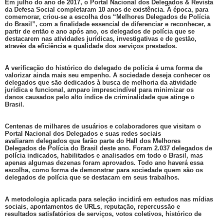
Em julho do ano de 2017, o Portal Nacional dos Delegados & Revista
da Defesa Social completaram 10 anos de existência. À época, para
comemorar, criou-se a escolha dos “Melhores Delegados de Polícia
do Brasil”, com a finalidade essencial de diferenciar e reconhecer, a
partir de então e ano após ano, os delegados de polícia que se
destacarem nas atividades jurídicas, investigativas e de gestão,
através da eficiência e qualidade dos serviços prestados.
A verificação do histórico do delegado de polícia é uma forma de
valorizar ainda mais seu empenho. A sociedade deseja conhecer os
delegados que são dedicados à busca de melhoria da atividade
jurídica e funcional, amparo imprescindível para minimizar os
danos causados pelo alto índice de criminalidade que atinge o
Brasil.
Centenas de milhares de usuários e colaboradores que visitam o
Portal Nacional dos Delegados e suas redes sociais
avaliaram delegados que farão parte do Hall dos Melhores
Delegados de Polícia do Brasil deste ano. Foram 2.037 delegados de
polícia indicados, habilitados e analisados em todo o Brasil, mas
apenas algumas dezenas foram aprovados. Todo ano haverá essa
escolha, como forma de demonstrar para sociedade quem são os
delegados de polícia que se destacam em seus trabalhos.
A metodologia aplicada para seleção incidirá em estudos nas mídias
sociais, apontamentos de URLs, reputação, repercussão e
resultados satisfatórios de serviços, votos coletivos, histórico de