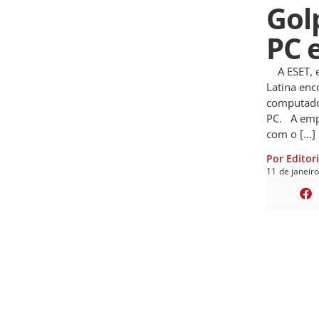
Gol
PC 
A ESET, e
Latina enc
computado
PC. A empr
com o […]
Por Editor
11
de
janeir