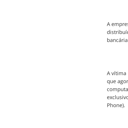
A empres
distribu
bancária
A vítim
que agor
computad
exclusiv
Phone).