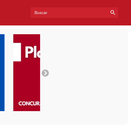
Search Bu
Search
for: