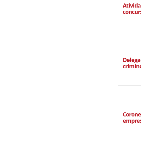
Ativida
concur
Delegad
crimin
Corone
empres