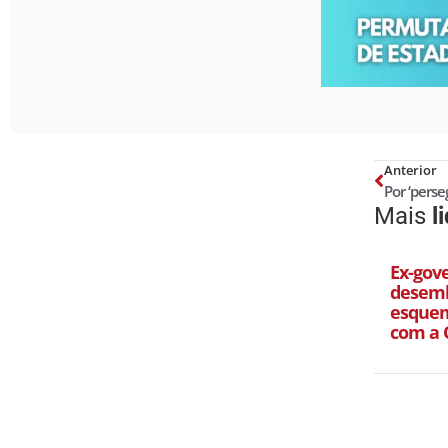
Anterior
Mais
l
Ex-gov
desemb
esquem
com a 