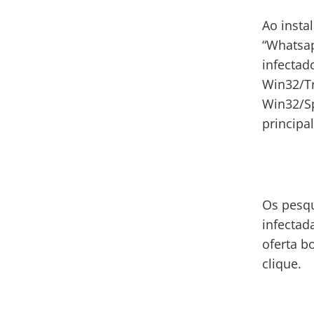
Ao insta
“Whatsap
infectad
Win32/T
Win32/Sp
principa
Os pesqu
infectad
oferta b
clique.