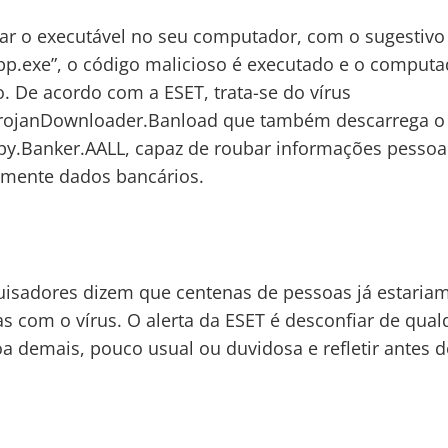
lar o executável no seu computador, com o sugestiv
p.exe”, o código malicioso é executado e o computa
o. De acordo com a ESET, trata-se do vírus
rojanDownloader.Banload que também descarrega o
y.Banker.AALL, capaz de roubar informações pessoa
lmente dados bancários.
isadores dizem que centenas de pessoas já estaria
as com o vírus. O alerta da ESET é desconfiar de qual
oa demais, pouco usual ou duvidosa e refletir antes d