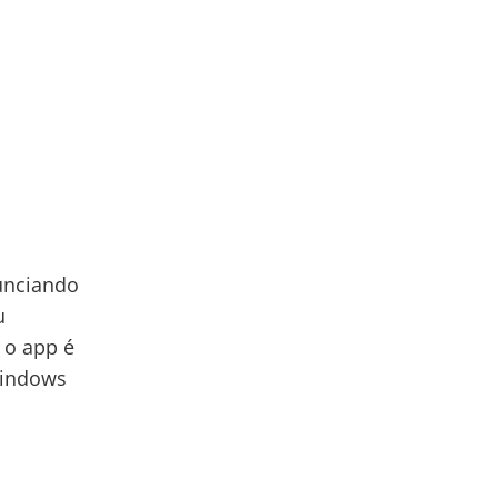
unciando
u
 o app é
Windows