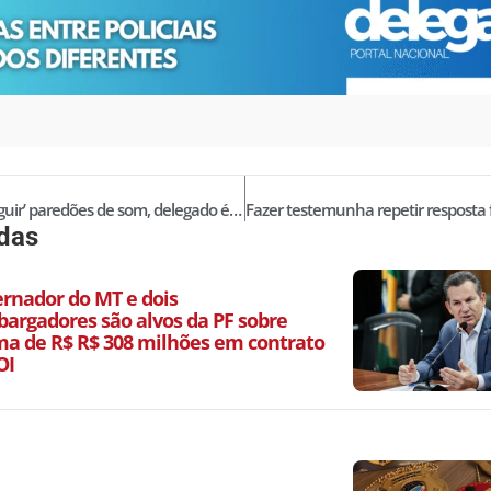
Por ‘perseguir’ paredões de som, delegado é alvo de piada no Facebook
idas
ernador do MT e dois
argadores são alvos da PF sobre
a de R$ R$ 308 milhões em contrato
OI