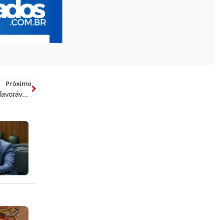
Próximo
Fazer testemunha repetir resposta favorável pode ser arriscado