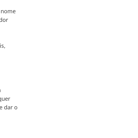
o nome
dor
is,
m
quer
e dar o