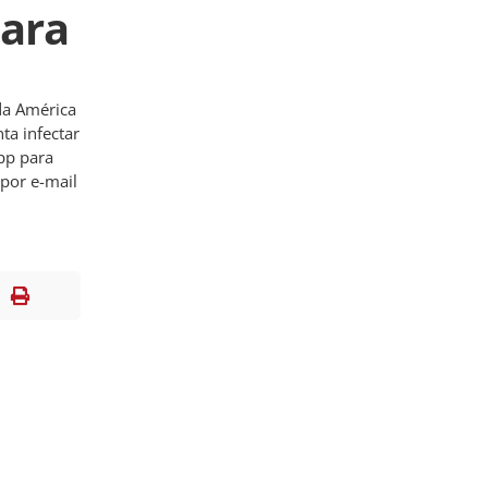
ara
da América
ta infectar
pp para
 por e-mail