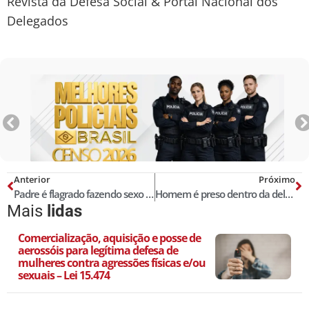
Revista da Defesa Social & Portal Nacional dos
Delegados
Anterior
Próximo
Padre é flagrado fazendo sexo na casa paroquial com criança de 7 anos no RJ
Homem é preso dentro da delegacia com um revólver 38 na cintura
Mais
lidas
Comercialização, aquisição e posse de
aerossóis para legítima defesa de
mulheres contra agressões físicas e/ou
sexuais – Lei 15.474