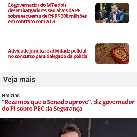
Ex-governador do MT e dois
desembargadores são alvos da PF
sobre esquema de R$ R$ 308 milhões
em contrato com a OI
Atividade jurídica e atividade policial
no concurso para delegado da polícia
Veja mais
Notícias
“Rezamos que o Senado aprove”, diz governador
do PI sobre PEC da Segurança