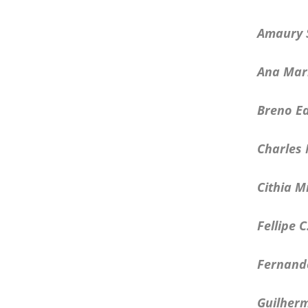
Amaury S
Ana Mari
Breno E
Charles
Cithia 
Fellipe C
Fernando
Guilher