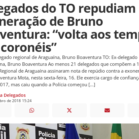
egados do TO repudiam
neração de Bruno
ventura: “volta aos te
 coronéis”
egado regional de Araguaína, Bruno Boaventura TO: Ex-delegado 
ína, Bruno Boaventura Ao menos 21 delegados que compõem a 1
Regional de Araguaína assinaram nota de repúdio contra a exone
entura Mota, nesta sexta-feira, 16. Ele exercia cargo de confian
017, mas caiu quando a Polícia começou […]
ia Delegados
bro
de
2018
15:24