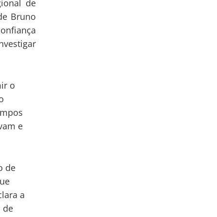
ional de
de Bruno
confiança
nvestigar
ir o
o
tempos
avam e
o de
que
clara a
a de