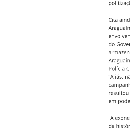
politizaç
Cita ain
Araguaín
envolven
do Gover
armazena
Araguaín
Polícia Ci
“Aliás, 
campanha
resultou
em poder
“A exone
da histó