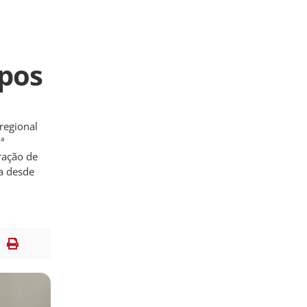
mpos
regional
ª
ração de
ça desde