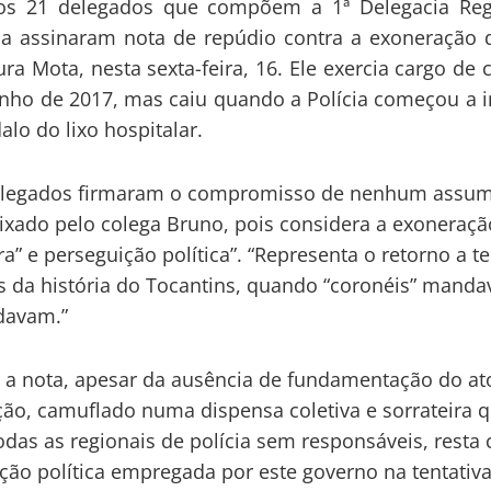
s 21 delegados que compõem a 1ª Delegacia Reg
na assinaram nota de repúdio contra a exoneração 
ra Mota, nesta sexta-feira, 16. Ele exercia cargo de 
nho de 2017, mas caiu quando a Polícia começou a i
alo do lixo hospitalar.
elegados firmaram o compromisso de nenhum assum
ixado pelo colega Bruno, pois considera a exoneraçã
ira” e perseguição política”. “Representa o retorno a 
 da história do Tocantins, quando “coronéis” mand
avam.”
a nota, apesar da ausência de fundamentação do at
ão, camuflado numa dispensa coletiva e sorrateira 
odas as regionais de polícia sem responsáveis, resta 
ção política empregada por este governo na tentativ