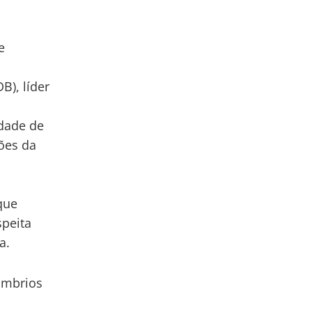
e
B), líder
idade de
ões da
que
speita
a.
ombrios