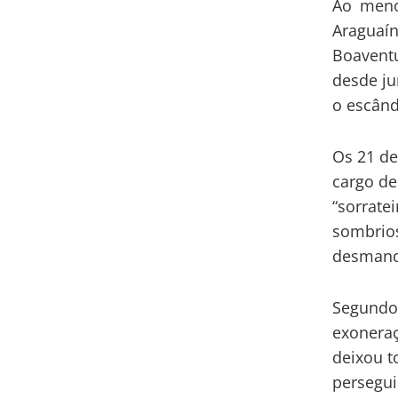
Ao meno
Araguaí
Boaventu
desde ju
o escând
Os 21 d
cargo de
“sorrate
sombrios
desmand
Segundo 
exoneraç
deixou t
persegui