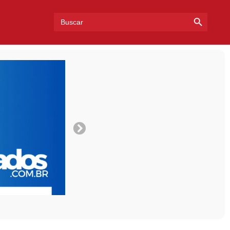
Search Bu
Search
for: