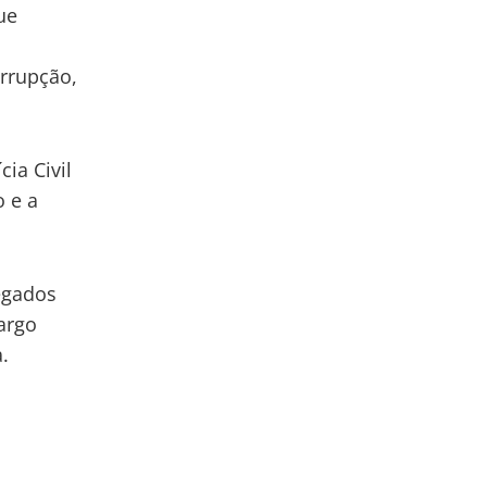
ue
m
rrupção,
ia Civil
 e a
egados
argo
.