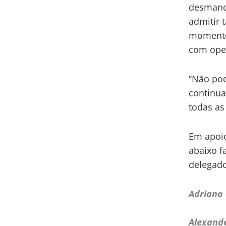
desmanda
admitir 
momento 
com oper
“Não pod
continua
todas as
Em apoio
abaixo 
delegado
Adriano 
Alexande