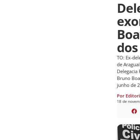
Del
exo
Boa
dos
TO: Ex-del
de Aragua
Delegacia 
Bruno Boav
junho de 2
Por Editor
18
de
novem