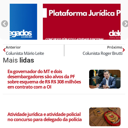
Anterior
Próximo
Colunista Mário Leite
Colunista Roger Brutti
Mais
lidas
Ex-governador do MT e dois
desembargadores são alvos da PF
sobre esquema de R$ R$ 308 milhões
em contrato com a OI
Atividade jurídica e atividade policial
no concurso para delegado da polícia