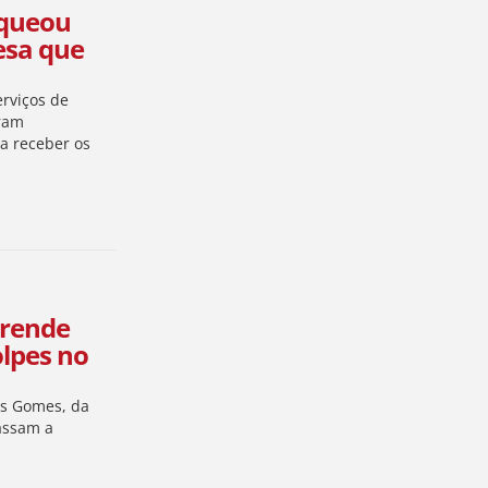
oqueou
esa que
rviços de
ram
a receber os
 prende
olpes no
es Gomes, da
assam a