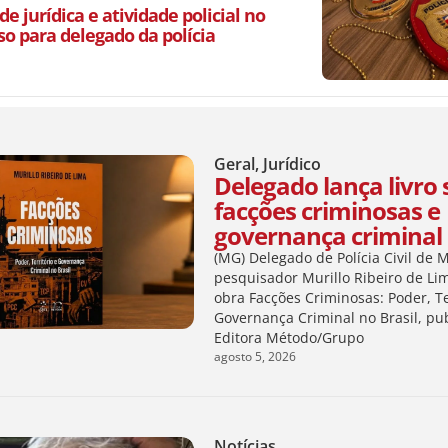
de jurídica e atividade policial no
so para delegado da polícia
Geral
,
Jurídico
Delegado lança livro
facções criminosas e
governança criminal 
(MG) Delegado de Polícia Civil de 
pesquisador Murillo Ribeiro de Li
obra Facções Criminosas: Poder, Te
Governança Criminal no Brasil, pu
Editora Método/Grupo
agosto 5, 2026
Notícias