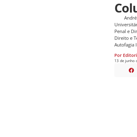
Col
André Lue
Universitá
Penal e Di
Direito e
Autofagia I
Por Editor
13
de
junho