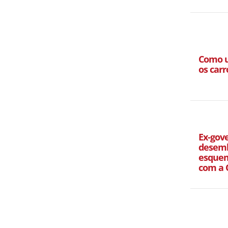
Como u
os carr
Ex-gov
desemb
esquem
com a 