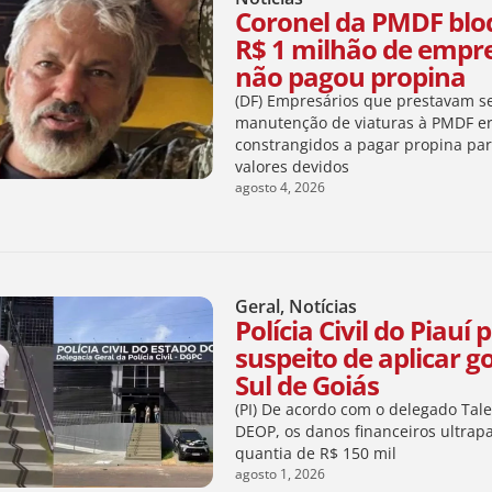
Coronel da PMDF bl
R$ 1 milhão de empr
não pagou propina
(DF) Empresários que prestavam se
manutenção de viaturas à PMDF e
constrangidos a pagar propina par
valores devidos
agosto 4, 2026
Geral
,
Notícias
Polícia Civil do Piauí
suspeito de aplicar g
Sul de Goiás
(PI) De acordo com o delegado Tal
DEOP, os danos financeiros ultrap
quantia de R$ 150 mil
agosto 1, 2026