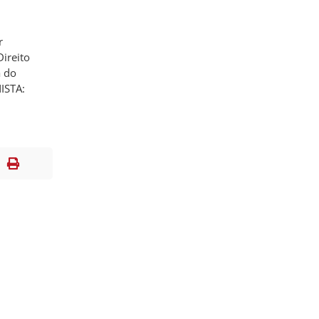
r
Direito
a do
ISTA: