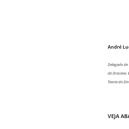
André L
Delegado de P
de Dracena. E
Teoria do Dir
VEJA AB