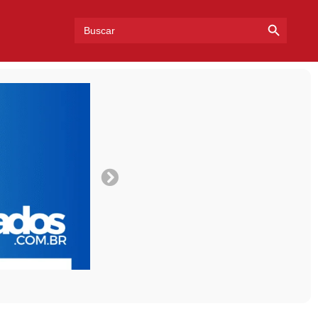
Search Bu
Search
for: