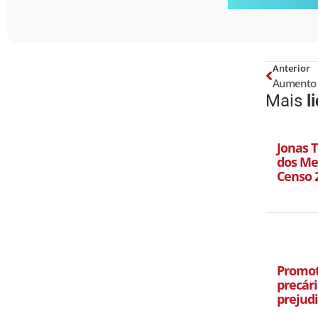
Anterior
Mais
l
Jonas T
dos Mel
Censo 
Promot
precári
prejud