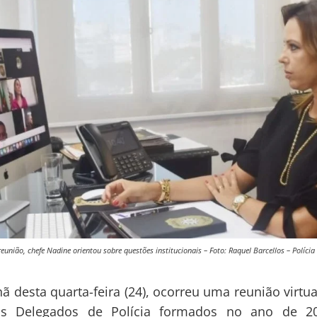
eunião, chefe Nadine orientou sobre questões institucionais – Foto: Raquel Barcellos – Polícia 
 desta quarta-feira (24), ocorreu uma reunião virtu
s Delegados de Polícia formados no ano de 2