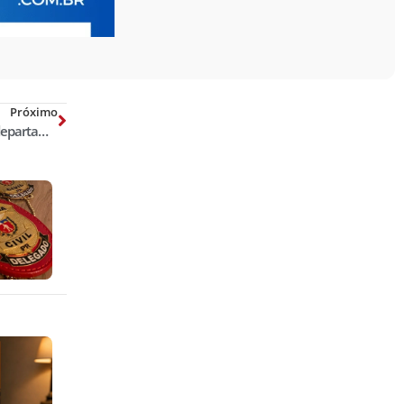
Próximo
Polícia Civil de PE retira diretora de departamento de combate à corrupção. ‘Dever cumprido’, diz Sylvana Lellis