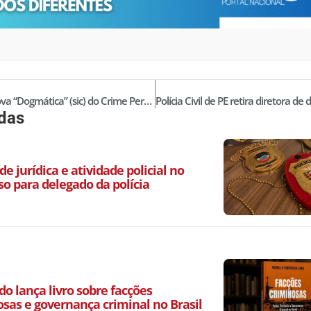
STF e a Nova “Dogmática” (sic) do Crime Permanente
idas
de jurídica e atividade policial no
so para delegado da polícia
o lança livro sobre facções
osas e governança criminal no Brasil