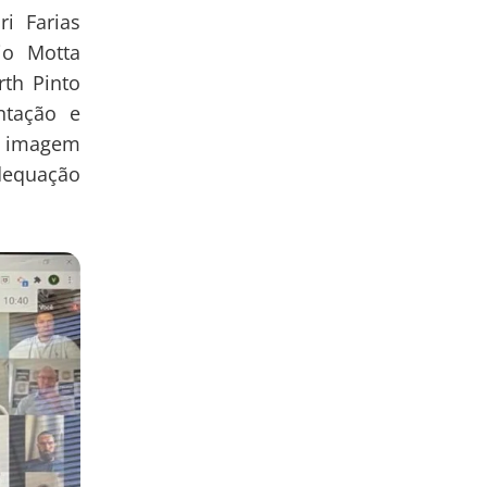
i Farias
io Motta
rth Pinto
ntação e
 a imagem
adequação