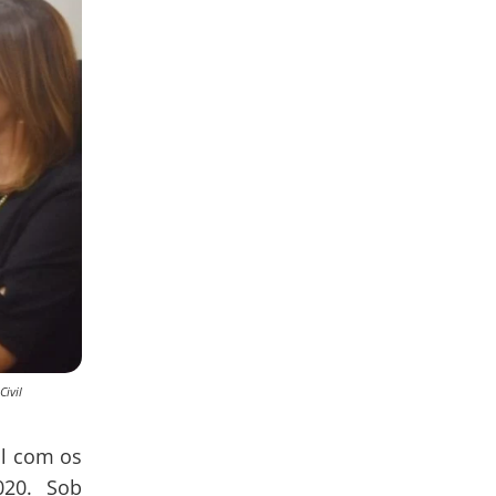
Civil
al com os
020. Sob