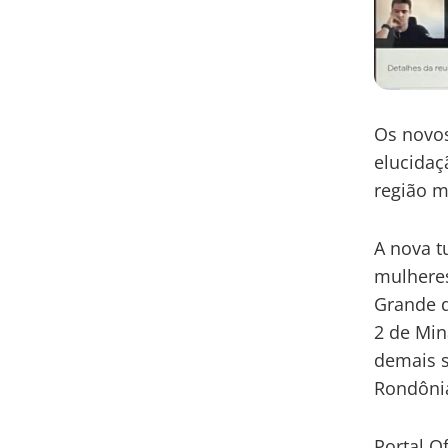
Os novos
elucidaç
região m
A nova t
mulheres
Grande d
2 de Min
demais s
Rondônia
Portal Of