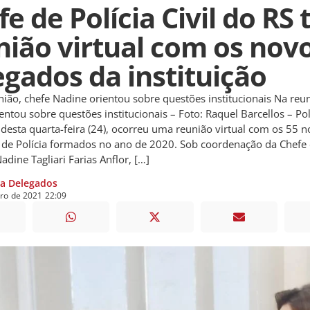
e de Polícia Civil do RS
nião virtual com os nov
egados da instituição
nião, chefe Nadine orientou sobre questões institucionais Na reun
entou sobre questões institucionais – Foto: Raquel Barcellos – Polí
esta quarta-feira (24), ocorreu uma reunião virtual com os 55 
de Polícia formados no ano de 2020. Sob coordenação da Chefe d
adine Tagliari Farias Anflor, […]
ia Delegados
iro
de
2021
22:09