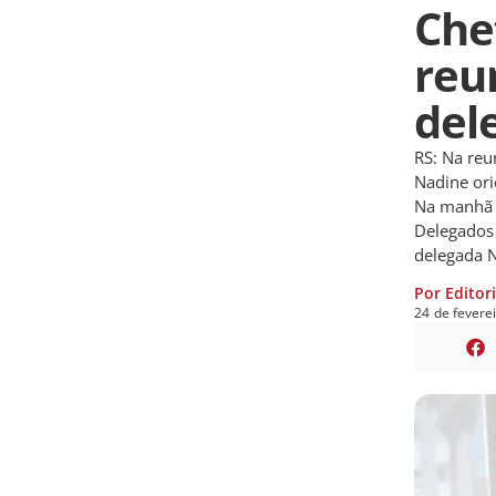
Chef
reu
del
RS: Na reu
Nadine ori
Na manhã d
Delegados 
delegada N
Por Editor
24
de
fevere