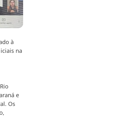
ado à
iciais na
 Rio
Paraná e
al. Os
o,