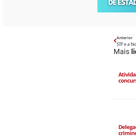
Anterior
Mais
l
Ativida
concur
Delegad
crimin