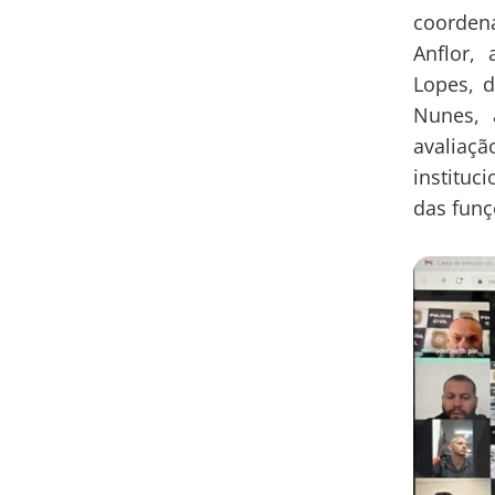
coorden
Anflor,
Lopes, d
Nunes, 
avaliaçã
instituc
das funç