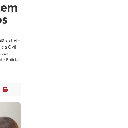
 tem
os
ião, chefe
cia Civil
novos
e Polícia,