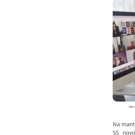
Na r
Na manhã
55 novo