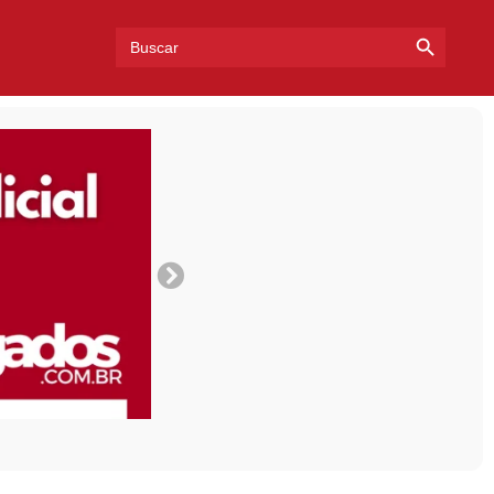
Search Bu
Search
for: