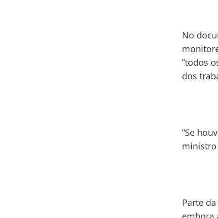
No docum
monitore
“todos o
dos trab
“Se houv
ministro
Parte da
embora a