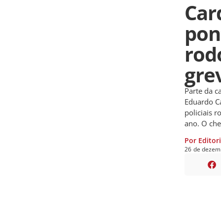
Car
pon
rod
gre
Parte da c
Eduardo Ca
policiais 
ano. O che
Por Editor
26
de
dezem