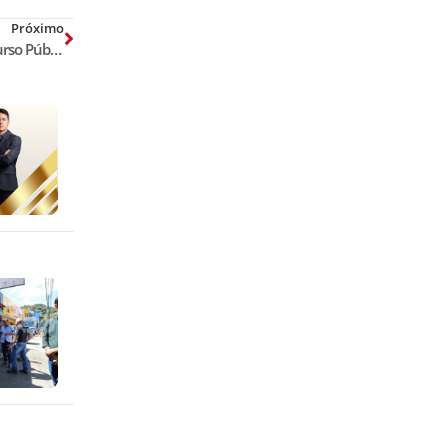
Próximo
Polícia Federal pretende abrir Concurso Público para Delegado