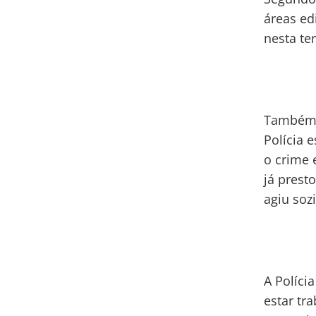
áreas ed
nesta ter
Também p
Polícia 
o crime 
já prest
agiu soz
A Políci
estar tr