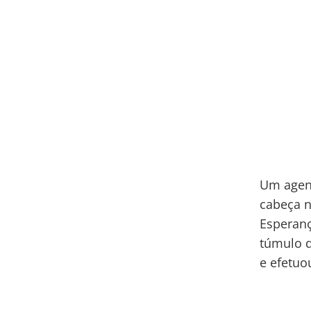
Um agent
cabeça n
Esperanç
túmulo 
e efetuo