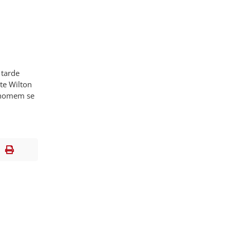
 tarde
te Wilton
m homem se