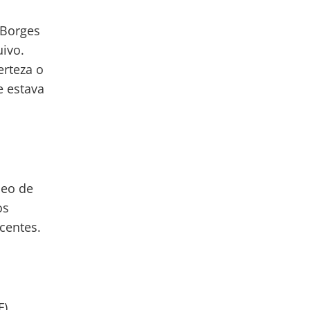
 Borges
uivo.
erteza o
 estava
leo de
os
centes.
F)