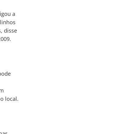
igou a
linhos
, disse
2009.
pode
om
o local.
nas