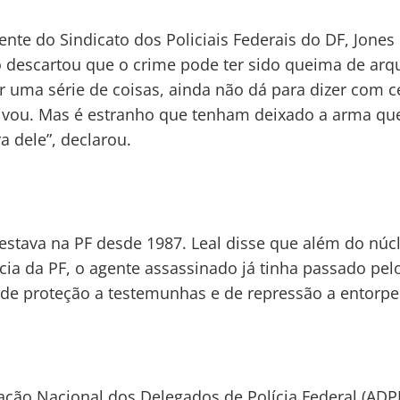
ente do Sindicato dos Policiais Federais do DF, Jones
o descartou que o crime pode ter sido queima de arq
r uma série de coisas, ainda não dá para dizer com c
vou. Mas é estranho que tenham deixado a arma que
a dele”, declarou.
stava na PF desde 1987. Leal disse que além do núc
ncia da PF, o agente assassinado já tinha passado pel
 de proteção a testemunhas e de repressão a entorpe
ação Nacional dos Delegados de Polícia Federal (ADP