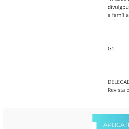
divulgou
a famíli
G1
DELEGAD
Revista 