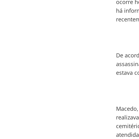
ocorre h
há infor
recente
De acor
assassin
estava c
Macedo, 
realizav
cemitéri
atendida