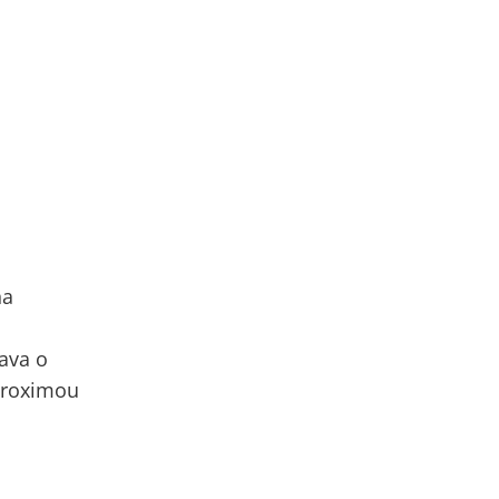
na
ava o
proximou