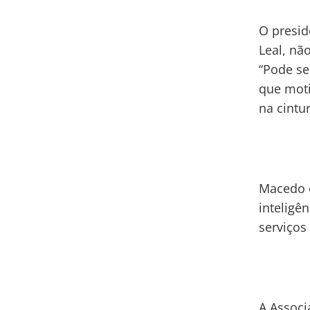
O presid
Leal, nã
“Pode se
que moti
na cintur
Macedo e
inteligê
serviços
A Associ