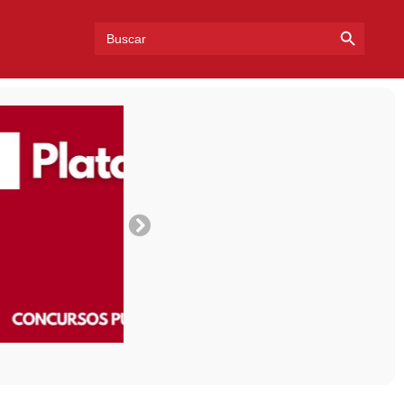
Search Bu
Search
for: