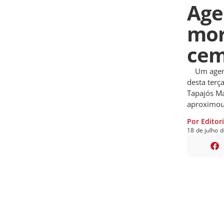
Age
mor
cem
Um agente 
desta terç
Tapajós Ma
aproximou 
Por Editor
18
de
julho