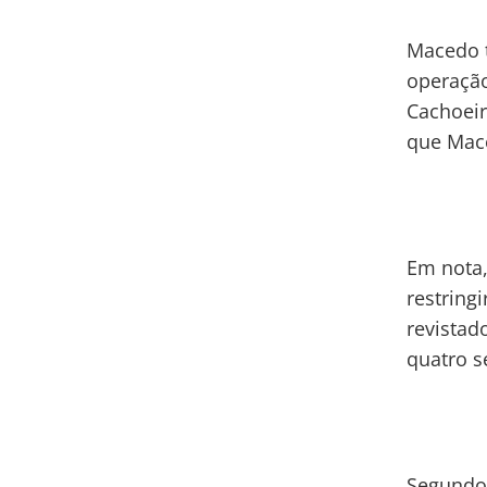
Macedo t
operação
Cachoeir
que Mace
Em nota
restring
revistad
quatro s
Segundo 