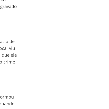
 gravado
gacia de
ocal viu
u que ele
o crime
nformou
 quando