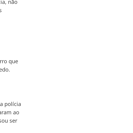
ia, não
s
arro que
edo.
a polícia
garam ao
sou ser