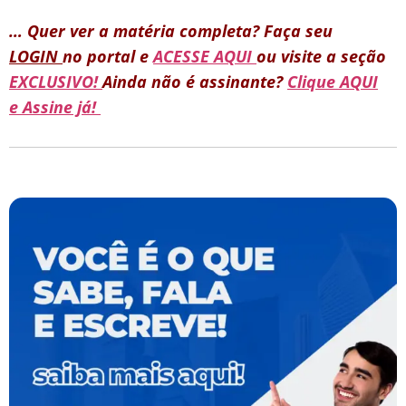
… Quer ver a matéria completa? Faça seu
LOGIN
no portal e
ACESSE AQUI
ou visite a seção
EXCLUSIVO!
Ainda não é assinante?
Clique AQUI
e Assine já!