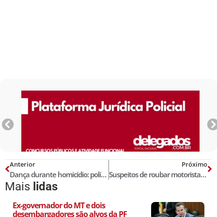
Anterior
Próximo
Dança durante homicídio: polícia prende último suspeito de matar PM
Suspeitos de roubar motoristas de App usavam nomes falsos para pedir corridas no PI
Mais
lidas
Ex-governador do MT e dois
desembargadores são alvos da PF