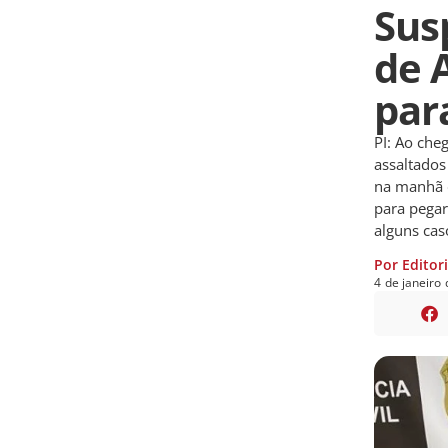
Sus
de 
par
PI: Ao che
assaltados
na manhã d
para pegar
alguns cas
Por Editor
4
de
janeiro