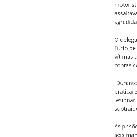
motorist
assaltav
agredida
O deleg
Furto de
vítimas 
contas c
“Durante
praticar
lesionar
subtraíd
As prisõ
seis man