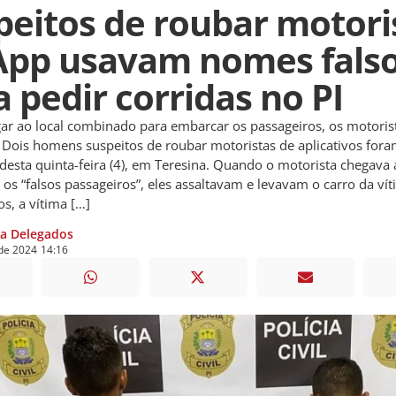
peitos de roubar motori
App usavam nomes fals
a pedir corridas no PI
gar ao local combinado para embarcar os passageiros, os motori
 Dois homens suspeitos de roubar motoristas de aplicativos fora
esta quinta-feira (4), em Teresina. Quando o motorista chegava 
 os “falsos passageiros”, eles assaltavam e levavam o carro da ví
os, a vítima […]
ia Delegados
de
2024
14:16