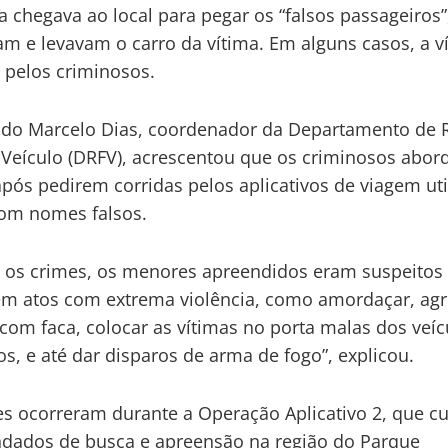
a chegava ao local para pegar os “falsos passageiros”
am e levavam o carro da vítima. Em alguns casos, a v
 pelos criminosos.
ado Marcelo Dias, coordenador da Departamento de 
 Veículo (DRFV), acrescentou que os criminosos abo
após pedirem corridas pelos aplicativos de viagem ut
om nomes falsos.
 os crimes, os menores apreendidos eram suspeitos
em atos com extrema violência, como amordaçar, agr
 com faca, colocar as vítimas no porta malas dos veíc
os, e até dar disparos de arma de fogo”, explicou.
es ocorreram durante a Operação Aplicativo 2, que c
dados de busca e apreensão na região do Parque