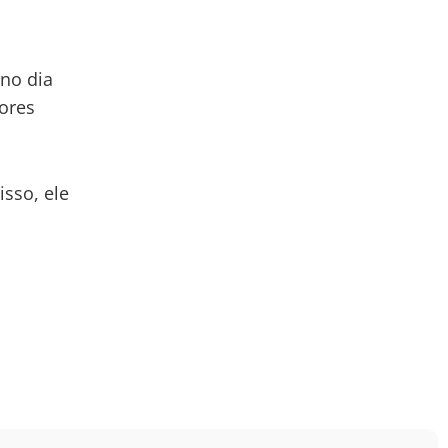
 no dia
ores
sso, ele