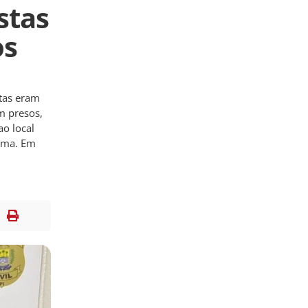
stas
os
stas eram
m presos,
ao local
tima. Em