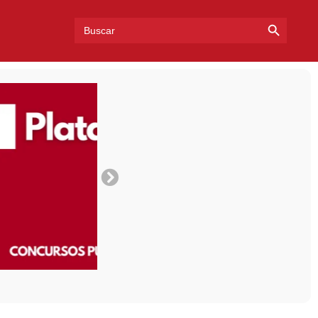
Search Bu
Search
for: