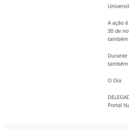
Universi
A ação é
30 de no
também 
Durante 
também s
O Dia
DELEGAD
Portal N