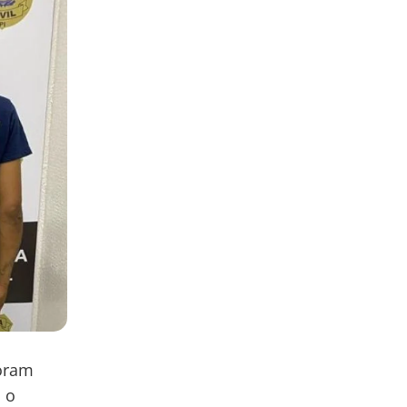
foram
 o