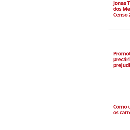
Jonas T
dos Mel
Censo 
Promot
precári
prejud
Como u
os carr