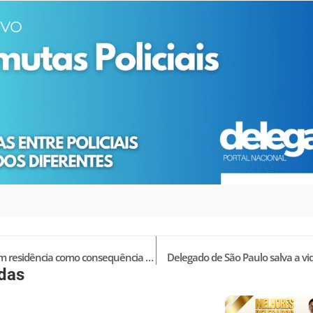
A busca em residência como consequência de cumprimento de mandado de prisão
Delegado de São Paulo salva a vi
idas