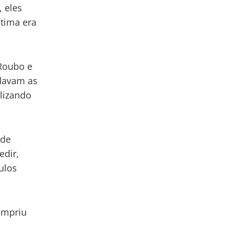
, eles
ítima era
Roubo e
rdavam as
ilizando
 de
edir,
ulos
umpriu