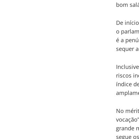
bom salá
De iníci
o parlam
é a penú
sequer a
Inclusive
riscos i
índice d
amplamen
No mérit
vocação”
grande m
segue os