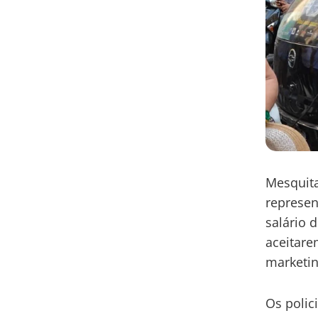
Mesquita
represen
salário 
aceitar
marketin
Os polic