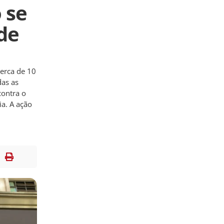
o se
de
cerca de 10
das as
contra o
a. A ação