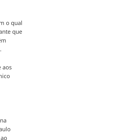
om o qual
pante que
têm
.
e aos
mico
é
 na
aulo
 ao