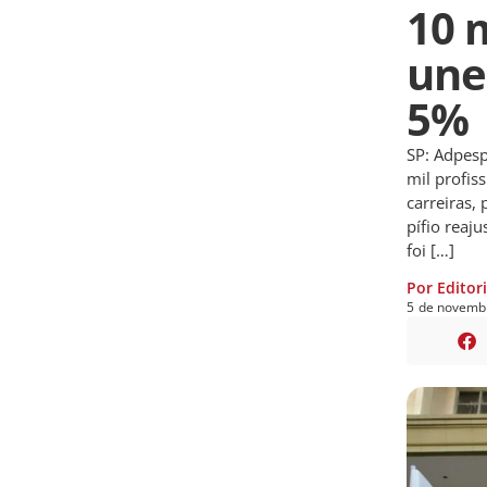
10 m
une
5%
SP: Adpesp
mil profiss
carreiras, 
pífio reaj
foi […]
Por Editor
5
de
novemb