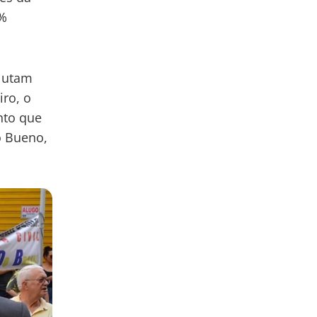
5%
 lutam
iro, o
nto que
o Bueno,