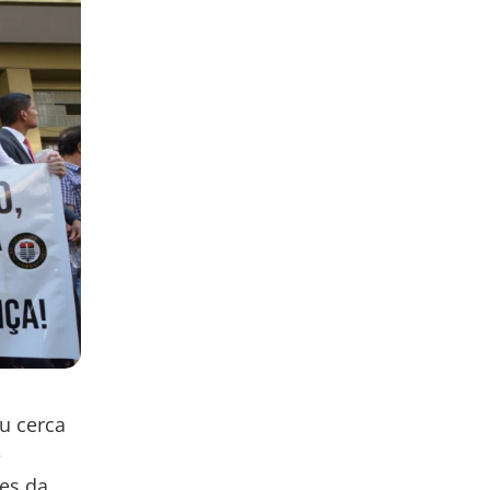
u cerca
e
tes da