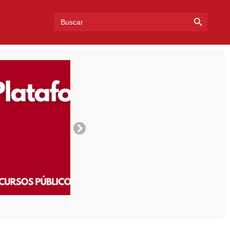
Search Bu
Search
for: