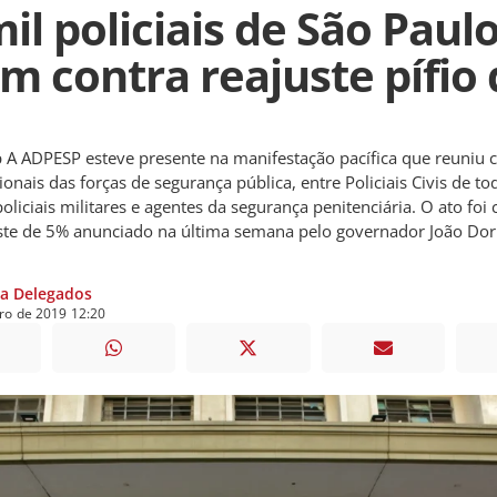
il policiais de São Paul
m contra reajuste pífio 
 A ADPESP esteve presente na manifestação pacífica que reuniu 
ionais das forças de segurança pública, entre Policiais Civis de to
policiais militares e agentes da segurança penitenciária. O ato foi 
uste de 5% anunciado na última semana pelo governador João Dori
ia Delegados
ro
de
2019
12:20