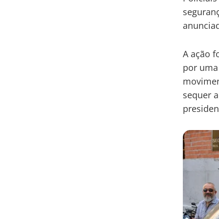
seguranç
anunciad
A ação f
por uma 
moviment
sequer a
presiden