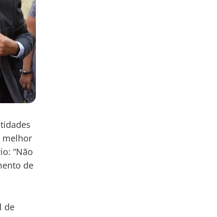
tidades
o melhor
io: “Não
mento de
l de