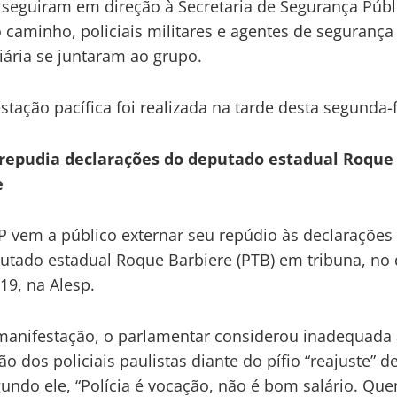
e seguiram em direção à Secretaria de Segurança Públ
o caminho, policiais militares e agentes de segurança
iária se juntaram ao grupo.
stação pacífica foi realizada na tarde desta segunda-f
repudia declarações do deputado estadual Roque
e
 vem a público externar seu repúdio às declarações 
utado estadual Roque Barbiere (PTB) em tribuna, no 
19, na Alesp.
anifestação, o parlamentar considerou inadequada 
ão dos policiais paulistas diante do pífio “reajuste” d
gundo ele, “Polícia é vocação, não é bom salário. Qu