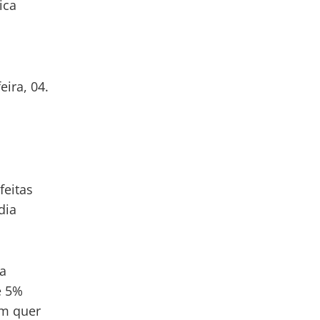
ica
eira, 04.
feitas
dia
a
e 5%
em quer