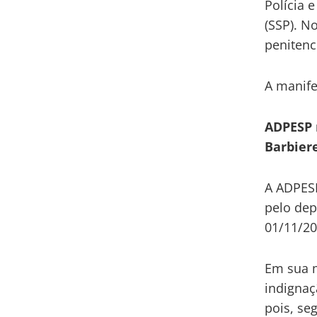
Polícia 
(SSP). N
penitenc
A manife
ADPESP 
Barbier
A ADPESP
pelo dep
01/11/20
Em sua m
indignaç
pois, se