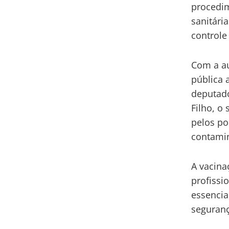
procedim
sanitári
control
Com a au
pública 
deputado
Filho, o
pelos po
contamin
A vacina
profissi
essencia
seguran