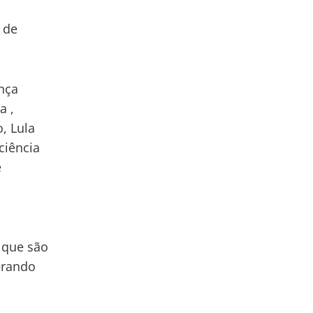
 de
nça
a ,
, Lula
ciência
e
 que são
erando