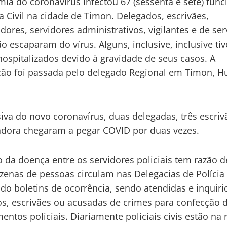
ia do coronavírus infectou 67 (sessenta e sete) func
ia Civil na cidade de Timon. Delegados, escrivães,
adores, servidores administrativos, vigilantes e de ser
ão escaparam do vírus. Alguns, inclusive, inclusive ti
hospitalizados devido à gravidade de seus casos. A
ão foi passada pelo delegado Regional em Timon, H
iva do novo coronavírus, duas delegadas, três escriv
dora chegaram a pegar COVID por duas vezes.
 da doença entre os servidores policiais tem razão d
ezenas de pessoas circulam nas Delegacias de Polícia
ndo boletins de ocorrência, sendo atendidas e inquiri
s, escrivães ou acusadas de crimes para confecção 
entos policiais. Diariamente policiais civis estão na 