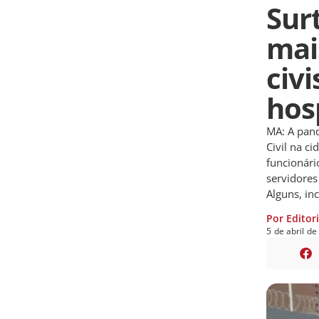
Sur
mai
civ
hos
MA: A pand
Civil na c
funcionári
servidores
Alguns, inc
Por Editor
5
de
abril
d