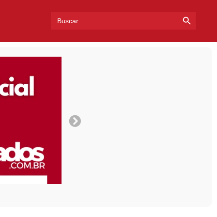
Search Bu
Search
for: