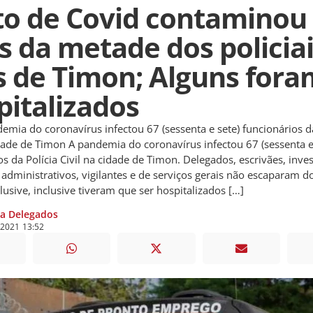
to de Covid contaminou
s da metade dos policia
is de Timon; Alguns fora
pitalizados
emia do coronavírus infectou 67 (sessenta e sete) funcionários da
idade de Timon A pandemia do coronavírus infectou 67 (sessenta e
os da Polícia Civil na cidade de Timon. Delegados, escrivães, inve
 administrativos, vigilantes e de serviços gerais não escaparam do
lusive, inclusive tiveram que ser hospitalizados […]
ia Delegados
e
2021
13:52