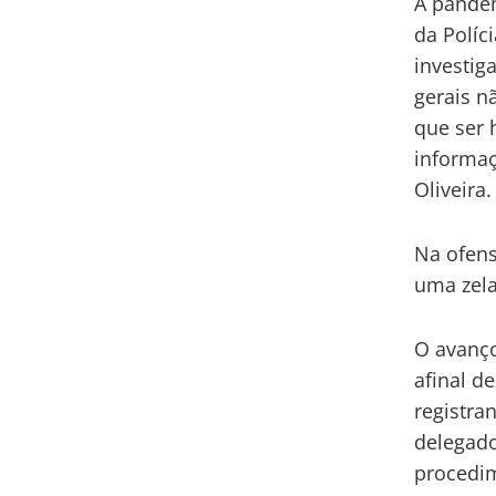
A pandem
da Políc
investig
gerais n
que ser 
informaç
Oliveira.
Na ofens
uma zela
O avanço
afinal d
registra
delegado
procedim