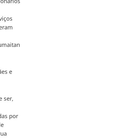
ionários
viços
veram
umaitan
ães e
e ser,
das por
de
rua