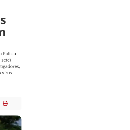
is
m
 Polícia
 sete)
stigadores,
 vírus.