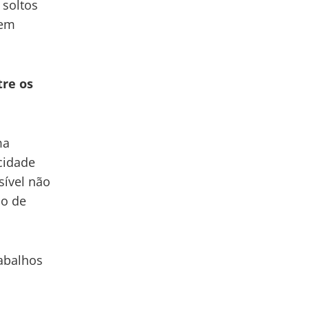
 soltos
 em
tre os
ma
cidade
ível não
ão de
rabalhos
o