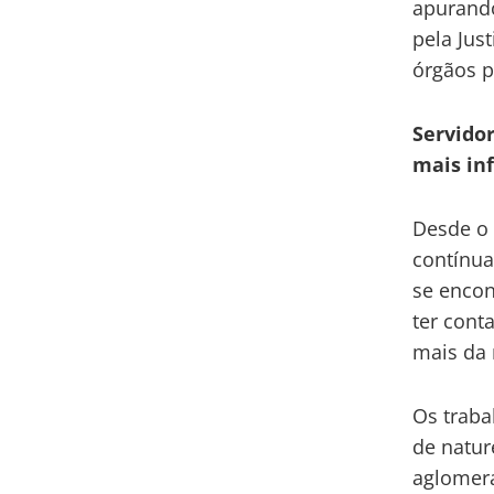
apurando
pela Jus
órgãos p
Servidor
mais in
Desde o 
contínua
se enco
ter cont
mais da 
Os traba
de nature
aglomera