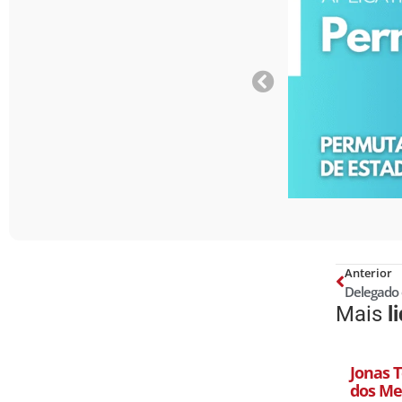
Anterior
Mais
l
Jonas T
dos Mel