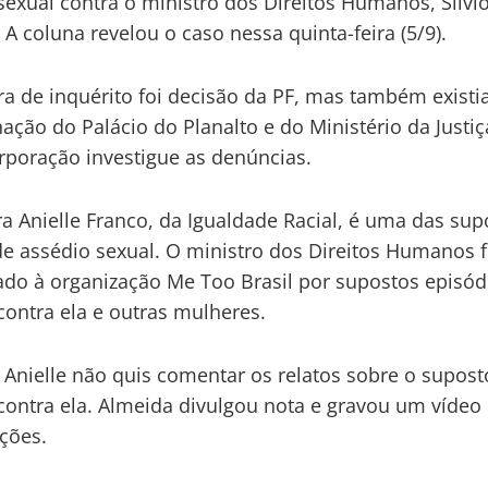
sexual contra o ministro dos Direitos Humanos, Silvi
 A coluna revelou o caso nessa quinta-feira (5/9).
ra de inquérito foi decisão da PF, mas também existi
ação do Palácio do Planalto e do Ministério da Justiç
rporação investigue as denúncias.
ra Anielle Franco, da Igualdade Racial, é uma das sup
de assédio sexual. O ministro dos Direitos Humanos f
do à organização Me Too Brasil por supostos episód
contra ela e outras mulheres.
 Anielle não quis comentar os relatos sobre o supost
contra ela. Almeida divulgou nota e gravou um víde
ções.