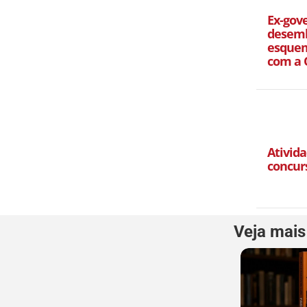
Ex-gov
desemb
esquem
com a 
Ativida
concur
Veja mais