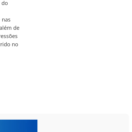
s do
e nas
 além de
pressões
rrido no