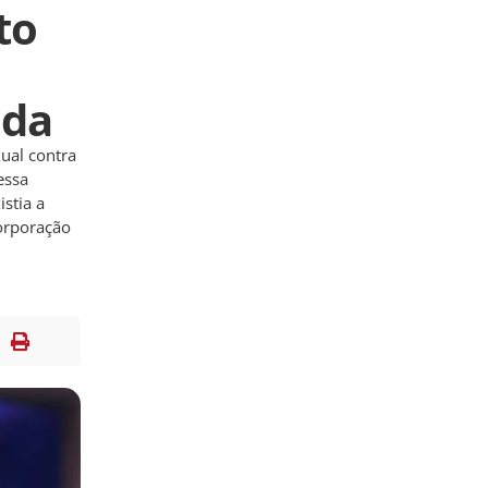
to
ida
xual contra
essa
istia a
corporação