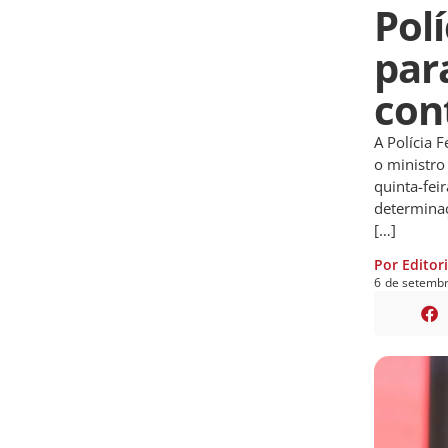
Pol
par
con
A Polícia 
o ministro
quinta-fei
determinaç
[…]
Por Editor
6
de
setemb