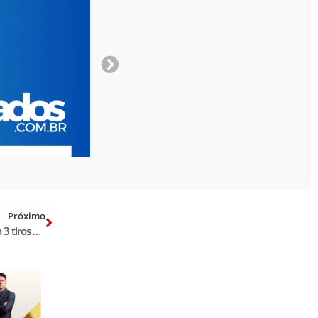
Próximo
Delegado do DF foi assassinado com 3 tiros na cabeça enquanto dormia