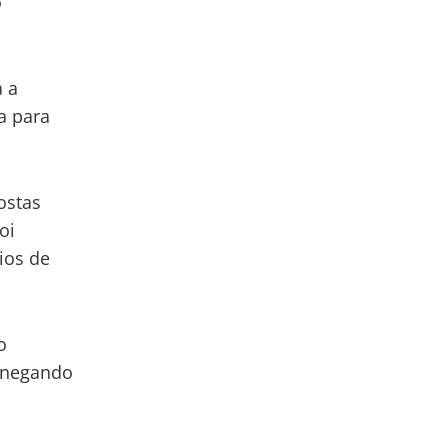
o
a a
a para
ostas
oi
ios de
o
o negando