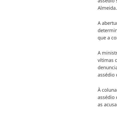
assédio 
Almeida.
A abertu
determin
que a co
A minist
vítimas 
denuncia
assédio 
À coluna
assédio 
as acusa