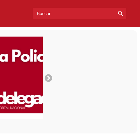
Search Bu
Search
for: