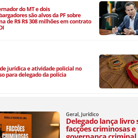
ernador do MT e dois
argadores são alvos da PF sobre
a de R$ R$ 308 milhões em contrato
OI
de jurídica e atividade policial no
so para delegado da polícia
Geral
,
Jurídico
Delegado lança livro
facções criminosas e
governança criminal 