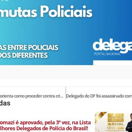
Delegado orienta como proceder contra crimes com inteligência artificial
idas
omazi é aprovado, pela 3ª vez, na Lista
hores Delegados de Polícia do Brasil!