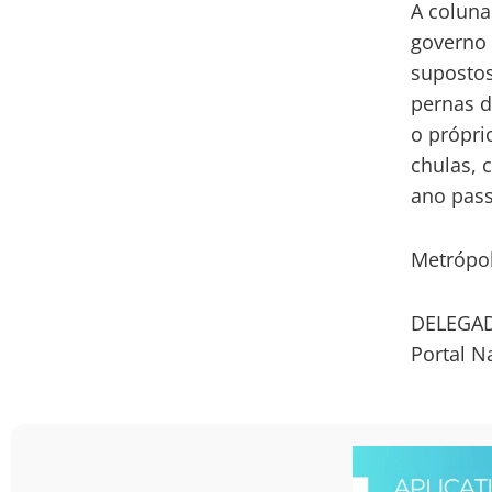
A coluna
governo 
supostos
pernas d
o própri
chulas, 
ano pas
Metrópo
DELEGAD
Portal N