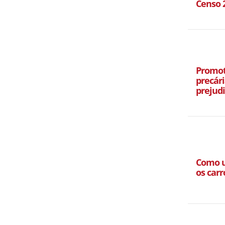
Censo 
Promot
precári
prejud
Como u
os carr