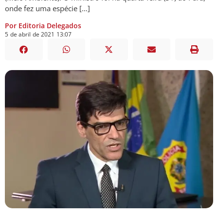
onde fez uma espécie […]
Por Editoria Delegados
5
de
abril
de
2021
13:07