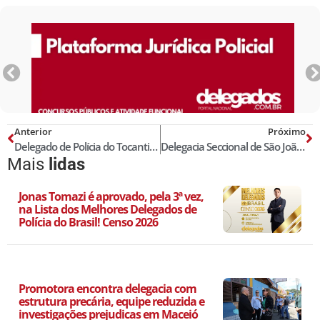
Anterior
Próximo
Delegado de Polícia do Tocantins lança livro sobre história da Investigação Criminal
Delegacia Seccional de São João Joaquim da Barra realiza primeira audiência de custódia por videoconferência!
Mais
lidas
Jonas Tomazi é aprovado, pela 3ª vez,
na Lista dos Melhores Delegados de
Polícia do Brasil! Censo 2026
Promotora encontra delegacia com
estrutura precária, equipe reduzida e
investigações prejudicas em Maceió