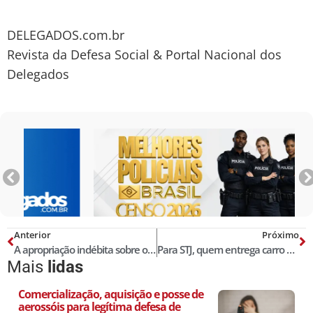
DELEGADOS.com.br
Revista da Defesa Social & Portal Nacional dos
Delegados
Anterior
Próximo
A apropriação indébita sobre o automóvel financiado com comprador inadimplente
Para STJ, quem entrega carro a bêbado pode responder por homicídio doloso
Mais
lidas
Comercialização, aquisição e posse de
aerossóis para legítima defesa de