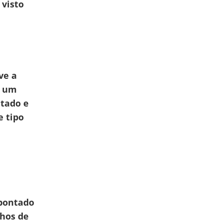
 visto
ve a
o um
tado e
e tipo
apontado
nhos de