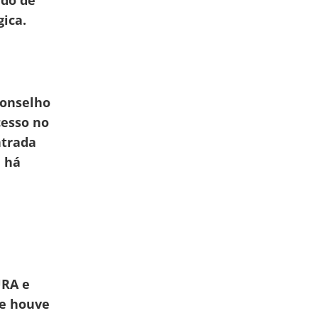
ido de
ica.
Conselho
cesso no
ntrada
e há
URA e
se houve