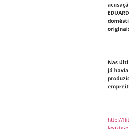
acusaçã
EDUARDO
doméstic
originai
Nas últ
já havi
produzi
empreit
http://f
legista-