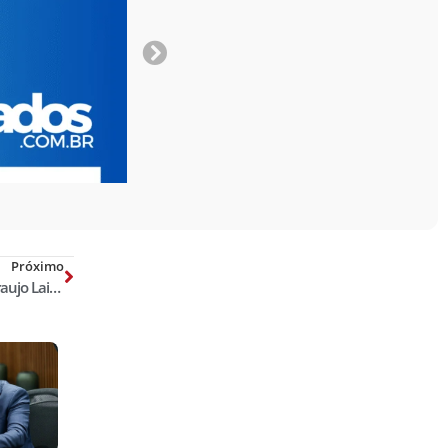
Próximo
O Crime tem rosto? Por Matheus Araujo Laiola