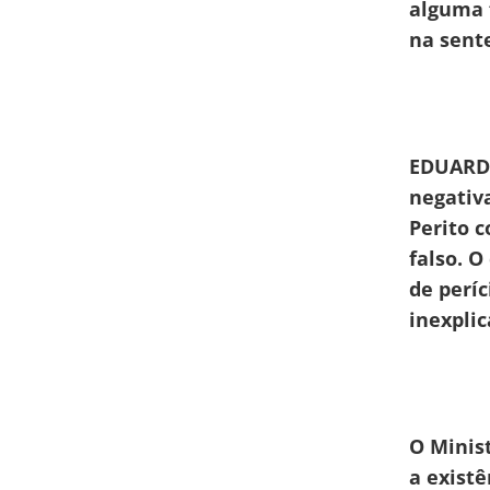
alguma f
na sent
EDUARDO
negativ
Perito 
falso. O
de períc
inexpli
O Minist
a exist