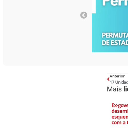
Anterior
Mais
l
Ex-gov
desemb
esquem
com a 