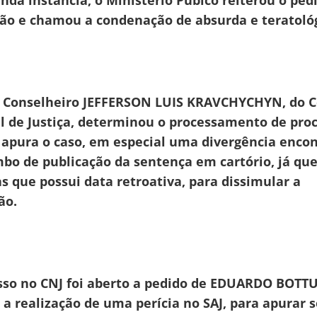
da instância, o Ministério Púbico reiterou o ped
ção e chamou a condenação de absurda e teratológ
o Conselheiro JEFFERSON LUIS KRAVCHYCHYN, do 
l de Justiça, determinou o processamento de pro
 apura o caso, em especial uma divergência enco
mbo de publicação da sentença em cartório, já qu
s que possui data retroativa, para dissimular a
ão.
sso no CNJ foi aberto a pedido de EDUARDO BOTT
 a realização de uma perícia no SAJ, para apurar 