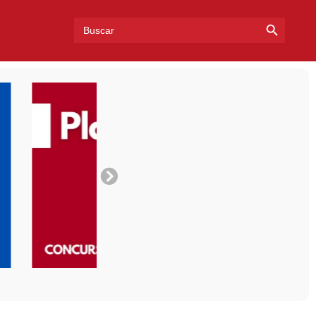
Search Bu
Search
for: