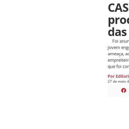
CAS
pro
das
Foi anunc
jovem eng
ameaça, ao
empreiteir
que foi con
Por Editor
27
de
maio