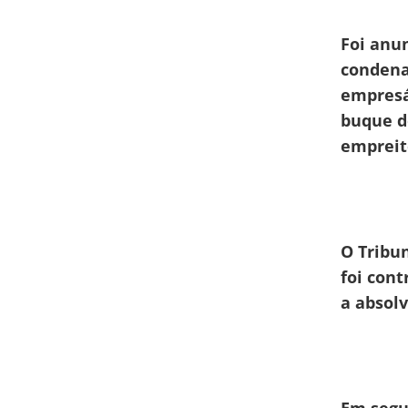
Foi anu
condena
empresá
buque d
empreit
O Tribu
foi cont
a absol