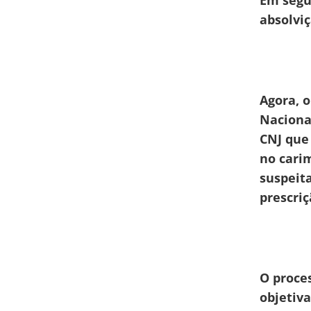
Em segun
absolvi
Agora, 
Naciona
CNJ que
no cari
suspeita
prescriç
O proce
objetiva