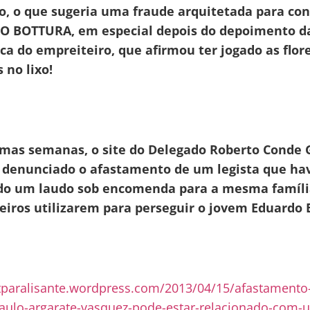
o, o que sugeria uma fraude arquitetada para co
 BOTTURA, em especial depois do depoimento d
a do empreiteiro, que afirmou ter jogado as flor
s no lixo!
imas semanas, o site do Delegado Roberto Conde 
a denunciado o afastamento de um legista que ha
do um laudo sob encomenda para a mesma famíli
eiros utilizarem para perseguir o jovem Eduardo 
litparalisante.wordpress.com/2013/04/15/afastamento
paulo-argarate-vasquez-pode-estar-relacionado-com-