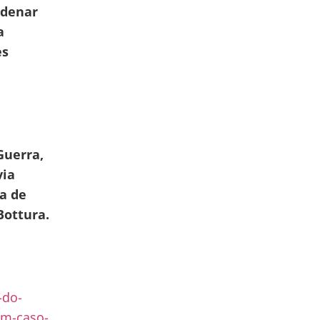
ndenar
a
es
Guerra,
via
a de
Bottura.
-do-
um-caso-