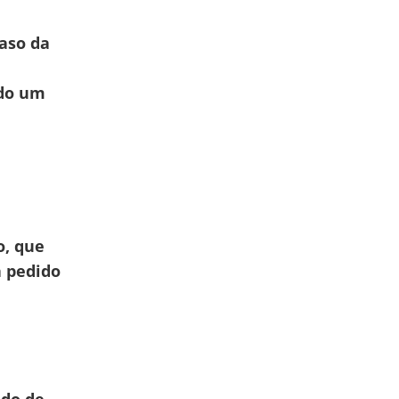
aso da
do um
o, que
a pedido