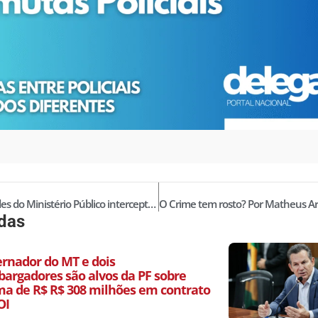
17 Unidades do Ministério Público interceptam ligações sem ajuda da Polícia
idas
ernador do MT e dois
argadores são alvos da PF sobre
a de R$ R$ 308 milhões em contrato
OI