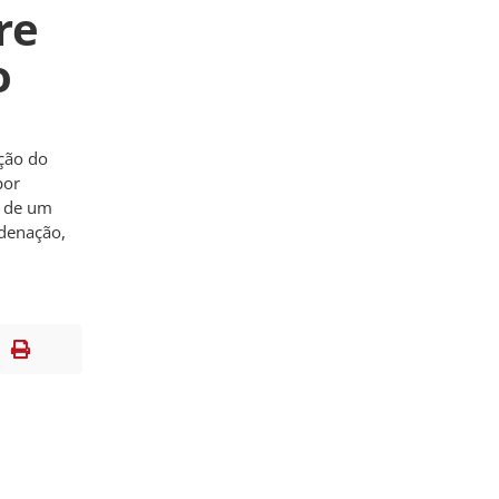
re
o
ção do
por
a de um
ndenação,