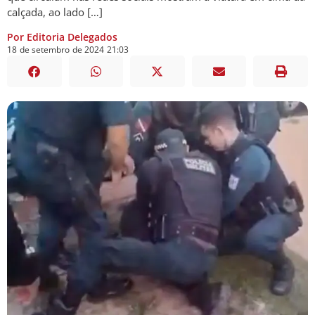
calçada, ao lado […]
Por Editoria Delegados
18
de
setembro
de
2024
21:03