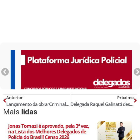
Anterior
Próximo
Lançamento da obra ‘Criminalidade na Era Digital’; baixe no site da Adepdel
Delegada Raquel Galinatti desabafa após ameaças de stalker nas redes sociais: ‘Me senti impotente’
Mais
lidas
Jonas Tomazi é aprovado, pela 3ª vez,
na Lista dos Melhores Delegados de
Polícia do Brasil! Censo 2026