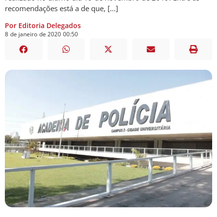
recomendações está a de que, […]
Por Editoria Delegados
8
de
janeiro
de
2020
00:50