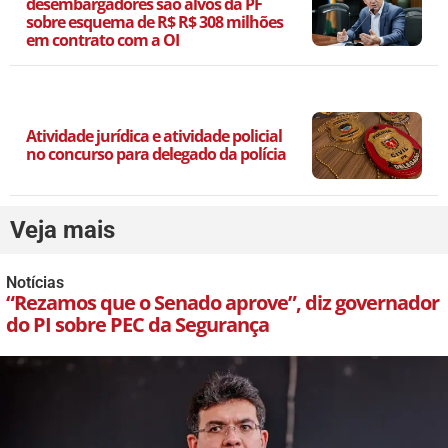
desembargadores são alvos da PF
sobre esquema de R$ R$ 308 milhões
em contrato com a OI
Atividade jurídica e atividade policial
no concurso para delegado da polícia
Veja mais
Notícias
“Rezamos que o Senado aprove”, diz governador
do PI sobre PEC da Segurança