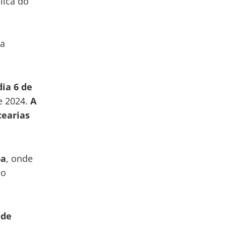
lica do
sa
dia 6 de
e 2024.
A
cearias
ba
, onde
no
 de