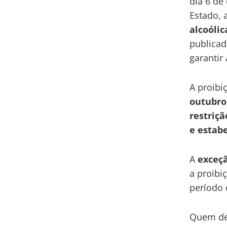
dia 6 de
Estado, 
alcoóli
publicada
garantir
A proibi
outubro
restriçã
e estabe
A
exceç
a proibi
período
Quem des