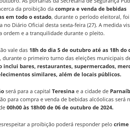
 outubro. As portarias da Secretaria de Segurança Púb
acerca da proibição da
compra e venda de bebidas
cas em todo o estado
, durante o período eleitoral, foi
 no Diário Oficial desta sexta-feira (27). A medida vi
 a ordem e a tranquilidade durante o pleito.
ção vale das
18h do dia 5 de outubro até as 18h do 
, durante o primeiro turno das eleições municipais d
o inclui bares, restaurantes, supermercados, mer
lecimentos similares, além de locais públicos.
ão
será para a capital
Teresina
e a cidade de
Parnaí
ção para compra e venda de bebidas alcóolicas será 
 de
00h00 às 18h00 de 06 de outubro de 2024.
respeitar a proibição poderá responder pelo
crime