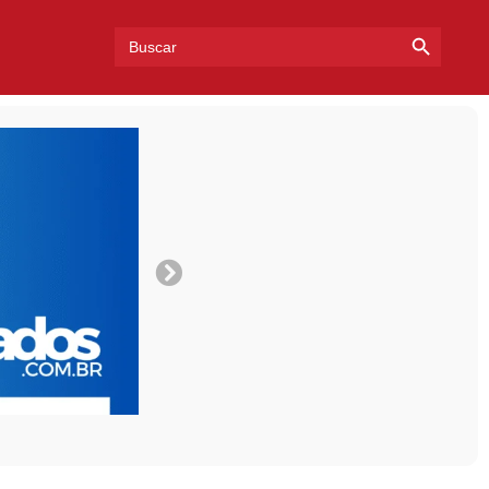
Search Bu
Search
for: