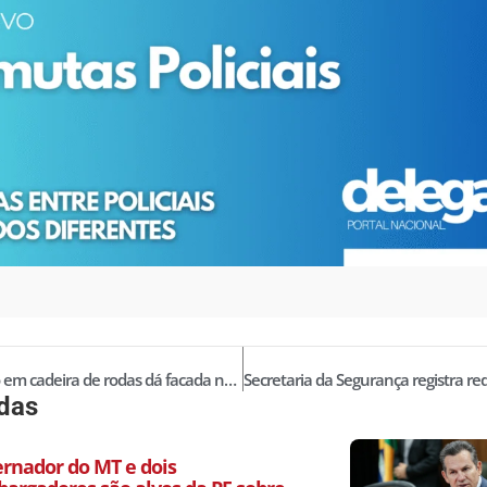
Criminoso em cadeira de rodas dá facada nas costas de policial durante abordagem no RS, por Marcos Vinnicius Marinho Monteiro
idas
ernador do MT e dois