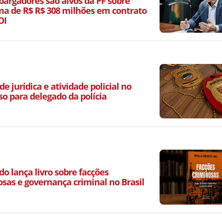
argadores são alvos da PF sobre
a de R$ R$ 308 milhões em contrato
OI
de jurídica e atividade policial no
so para delegado da polícia
o lança livro sobre facções
osas e governança criminal no Brasil