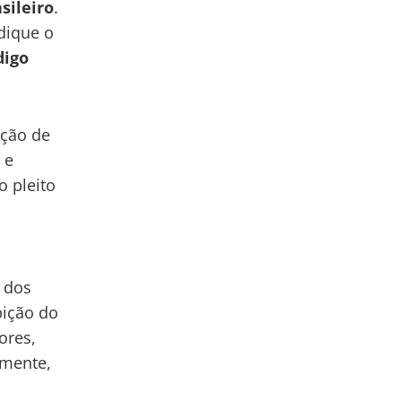
sileiro
.
dique o
digo
oção de
 e
o pleito
s
 dos
bição do
ores,
lmente,