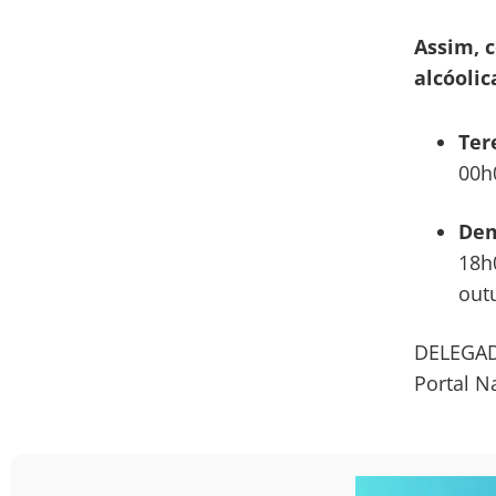
Assim, 
alcóolic
Ter
00h
Dem
18h
out
DELEGA
Portal N