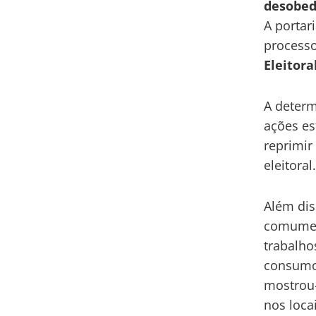
desobedi
A porta
processo
Eleitoral
A determ
ações es
reprimir
eleitoral
Além dis
comumen
trabalho
consumo 
mostrou-
nos loca