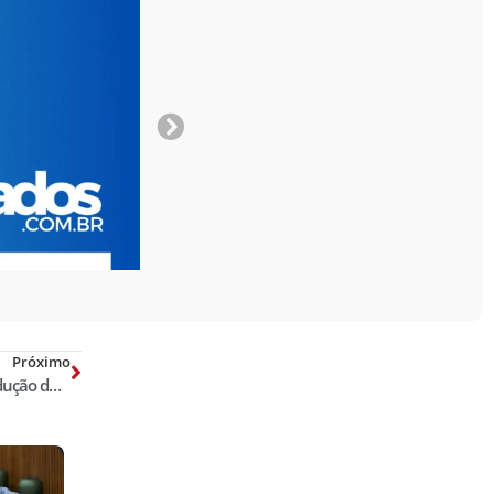
Próximo
Secretaria da Segurança registra redução de 56% do número de roubos no Centro de Teresina