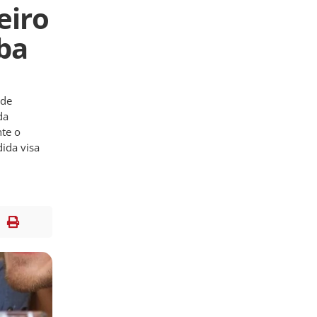
eiro
iba
 de
da
nte o
dida visa