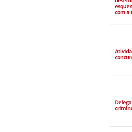
desemb
esquem
com a 
Ativida
concur
Delegad
crimin