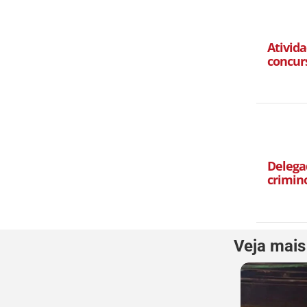
Ativida
concur
Delegad
crimin
Veja mais