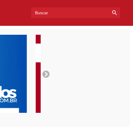
Search Bu
Search
for: