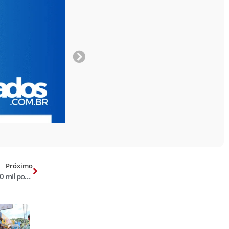
Próximo
Juíza condena Estado a pagar R$ 100 mil por “condições insalubres” nas delegacias