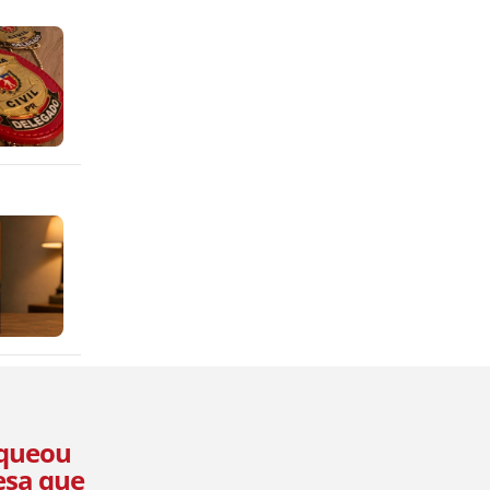
oqueou
esa que