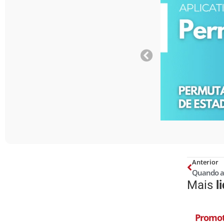
Anterior
Mais
l
Promot