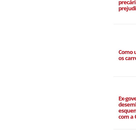
precári
prejud
Como u
os carr
Ex-gov
desemb
esquem
com a 