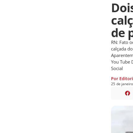
Doi
cal
de p
RN: Fato o
calçada do
Aparenteme
You Tube 
Social
Por Editor
25
de
janeir