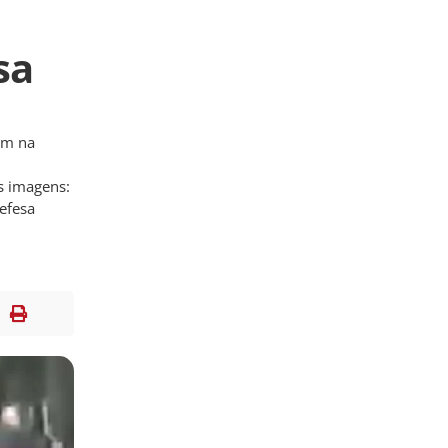
sa
am na
s imagens:
efesa