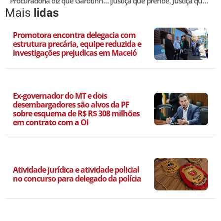
Procuradoria diz que Garotinho ofereceu suborno para não ser preso; defesa nega
Justiça que prende, Justiça que solta
Mais
lidas
Promotora encontra delegacia com
estrutura precária, equipe reduzida e
investigações prejudicas em Maceió
Ex-governador do MT e dois
desembargadores são alvos da PF
sobre esquema de R$ R$ 308 milhões
em contrato com a OI
Atividade jurídica e atividade policial
no concurso para delegado da polícia