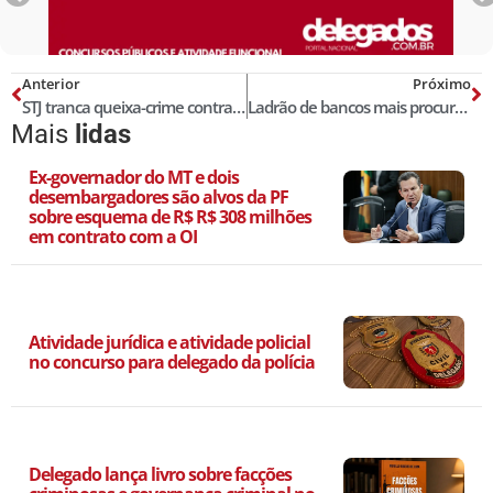
Anterior
Próximo
STJ tranca queixa-crime contra autor de e-mail acidental
Ladrão de bancos mais procurado de SP é preso no litoral norte
Mais
lidas
Ex-governador do MT e dois
desembargadores são alvos da PF
sobre esquema de R$ R$ 308 milhões
em contrato com a OI
Atividade jurídica e atividade policial
no concurso para delegado da polícia
Delegado lança livro sobre facções