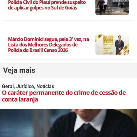
Polícia Civil do Piauí prende suspeito
de aplicar golpes no Sul de Goiás
Márcio Dominici segue, pela 3ª vez, na
Lista dos Melhores Delegados de
Polícia do Brasil! Censo 2026
Veja mais
Geral
,
Jurídico
,
Notícias
O caráter permanente do crime de cessão de
conta laranja