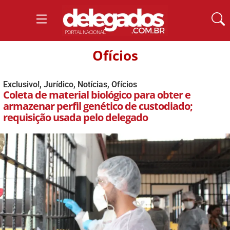
Ofícios
Exclusivo!
,
Jurídico
,
Notícias
,
Ofícios
Coleta de material biológico para obter e
armazenar perfil genético de custodiado;
requisição usada pelo delegado