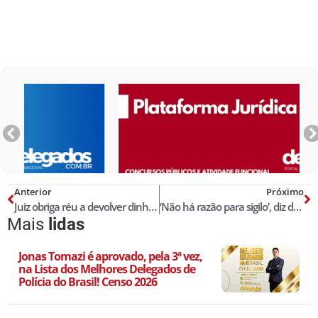
Anterior
Próximo
Juiz obriga réu a devolver dinheiro à ex-namorada com base em prova feita pelo whatsapp
‘Não há razão para sigilo’, diz delegado da PF sobre delações da Odebrecht
Mais
lidas
Jonas Tomazi é aprovado, pela 3ª vez,
na Lista dos Melhores Delegados de
Polícia do Brasil! Censo 2026