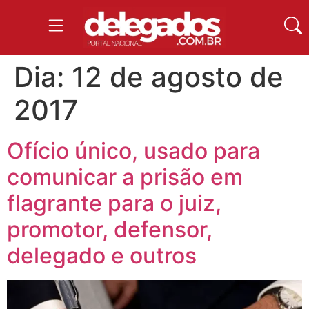
Dia:
12 de agosto de
2017
Ofício único, usado para
comunicar a prisão em
flagrante para o juiz,
promotor, defensor,
delegado e outros